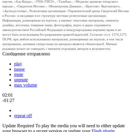
партия, «Аль-Каида», «УНА-УНСО», «Талибан», «Меджлис крымско-татарского
народа», «Свидетели Иеговы», «Мизантропик Дивижн», «Братство» Корчинского,
«Артподготовка», Религиозная организация «Управленческий центр Свидетелей Иеговы
в России» и входящие в ее структуру местные религиозные организации.
Информация, размещенная на портале, а именно: текстовые материалы, элементы
дизайна, логотипы, товарные знаки, фотографии, видео и аудио охраняются
законодательством Российской Федерации и международными нормами права и не
могут быть использованы без разрешения правообладателей. Согласно ст.ст. 1274,1275
ГК РФ, при любом использовании материалов, размещенных на портале, в том числе
цитировании, активная гиперссылка на материал является обязательной. Мнение
редакции может не совпадать с мнением отдельных авторов и колумнистов.
Сообщение отправлено
play
pause
mute
unmute
max volume
02:01
-01:27
repeat off
Update Required
To play the media you will need to either update
your browser to a recent version or update your
Flash plugin
.