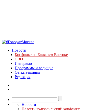
Новости
Конфликт на Ближнем Востоке
СВО
Интервью
Программы и ведущие
Сетка вещания
Редакция
Новости
Палестино-израильский конфликт