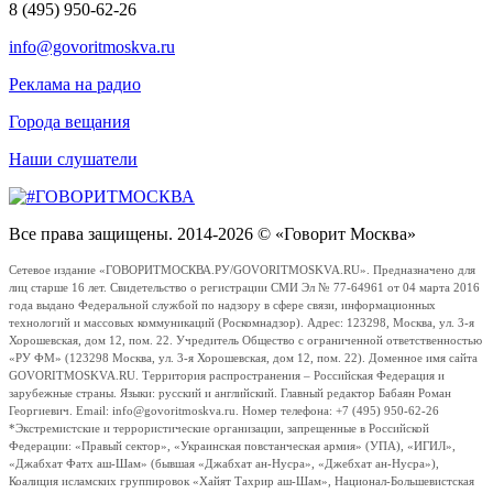
8 (495) 950-62-26
info@govoritmoskva.ru
Реклама на радио
Города вещания
Наши слушатели
Все права защищены. 2014-2026 © «Говорит Москва»
Сетевое издание «ГОВОРИТМОСКВА.РУ/GOVORITMOSKVA.RU». Предназначено для
лиц старше 16 лет. Свидетельство о регистрации СМИ Эл № 77-64961 от 04 марта 2016
года выдано Федеральной службой по надзору в сфере связи, информационных
технологий и массовых коммуникаций (Роскомнадзор). Адрес: 123298, Москва, ул. 3-я
Хорошевская, дом 12, пом. 22. Учредитель Общество с ограниченной ответственностью
«РУ ФМ» (123298 Москва, ул. 3-я Хорошевская, дом 12, пом. 22). Доменное имя сайта
GOVORITMOSKVA.RU. Территория распространения – Российская Федерация и
зарубежные страны. Языки: русский и английский. Главный редактор Бабаян Роман
Георгиевич. Email: info@govoritmoskva.ru. Номер телефона: +7 (495) 950-62-26
*Экстремистские и террористические организации, запрещенные в Российской
Федерации: «Правый сектор», «Украинская повстанческая армия» (УПА), «ИГИЛ»,
«Джабхат Фатх аш-Шам» (бывшая «Джабхат ан-Нусра», «Джебхат ан-Нусра»),
Коалиция исламских группировок «Хайят Тахрир аш-Шам», Национал-Большевистская