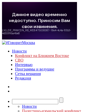
Новости
Конфликт на Ближнем Востоке
СВО
Интервью
Программы и ведущие
Сетка вещания
Редакция
Новости
Палестино-израильский конфликт