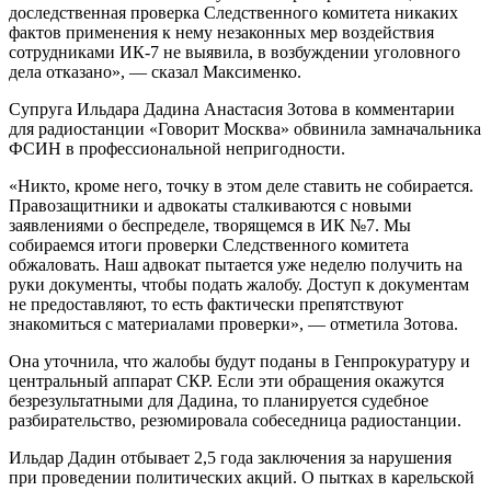
доследственная проверка Следственного комитета никаких
фактов применения к нему незаконных мер воздействия
сотрудниками ИК-7 не выявила, в возбуждении уголовного
дела отказано», — сказал Максименко.
Супруга Ильдара Дадина Анастасия Зотова в комментарии
для радиостанции «Говорит Москва» обвинила замначальника
ФСИН в профессиональной непригодности.
«Никто, кроме него, точку в этом деле ставить не собирается.
Правозащитники и адвокаты сталкиваются с новыми
заявлениями о беспределе, творящемся в ИК №7. Мы
собираемся итоги проверки Следственного комитета
обжаловать. Наш адвокат пытается уже неделю получить на
руки документы, чтобы подать жалобу. Доступ к документам
не предоставляют, то есть фактически препятствуют
знакомиться с материалами проверки», — отметила Зотова.
Она уточнила, что жалобы будут поданы в Генпрокуратуру и
центральный аппарат СКР. Если эти обращения окажутся
безрезультатными для Дадина, то планируется судебное
разбирательство, резюмировала собеседница радиостанции.
Ильдар Дадин отбывает 2,5 года заключения за нарушения
при проведении политических акций. О пытках в карельской