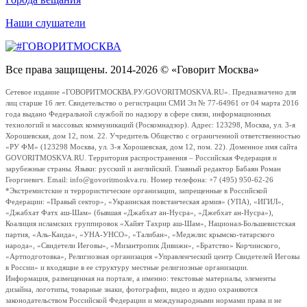
Наши слушатели
Все права защищены. 2014-2026 © «Говорит Москва»
Сетевое издание «ГОВОРИТМОСКВА.РУ/GOVORITMOSKVA.RU». Предназначено для
лиц старше 16 лет. Свидетельство о регистрации СМИ Эл № 77-64961 от 04 марта 2016
года выдано Федеральной службой по надзору в сфере связи, информационных
технологий и массовых коммуникаций (Роскомнадзор). Адрес: 123298, Москва, ул. 3-я
Хорошевская, дом 12, пом. 22. Учредитель Общество с ограниченной ответственностью
«РУ ФМ» (123298 Москва, ул. 3-я Хорошевская, дом 12, пом. 22). Доменное имя сайта
GOVORITMOSKVA.RU. Территория распространения – Российская Федерация и
зарубежные страны. Языки: русский и английский. Главный редактор Бабаян Роман
Георгиевич. Email: info@govoritmoskva.ru. Номер телефона: +7 (495) 950-62-26
*Экстремистские и террористические организации, запрещенные в Российской
Федерации: «Правый сектор», «Украинская повстанческая армия» (УПА), «ИГИЛ»,
«Джабхат Фатх аш-Шам» (бывшая «Джабхат ан-Нусра», «Джебхат ан-Нусра»),
Коалиция исламских группировок «Хайят Тахрир аш-Шам», Национал-Большевистская
партия, «Аль-Каида», «УНА-УНСО», «Талибан», «Меджлис крымско-татарского
народа», «Свидетели Иеговы», «Мизантропик Дивижн», «Братство» Корчинского,
«Артподготовка», Религиозная организация «Управленческий центр Свидетелей Иеговы
в России» и входящие в ее структуру местные религиозные организации.
Информация, размещенная на портале, а именно: текстовые материалы, элементы
дизайна, логотипы, товарные знаки, фотографии, видео и аудио охраняются
законодательством Российской Федерации и международными нормами права и не