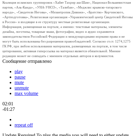
Коалиция исламских группировок «Хайят Тахрир аш-Шам», Национал-Большевистская
партия, «Аль-Каида», «УНА-УНСО», «Талибан», «Меджлис крымско-татарского
народа», «Свидетели Иеговы», «Мизантропик Дивижн», «Братство» Корчинского,
«Артподготовка», Религиозная организация «Управленческий центр Свидетелей Иеговы
в России» и входящие в ее структуру местные религиозные организации.
Информация, размещенная на портале, а именно: текстовые материалы, элементы
дизайна, логотипы, товарные знаки, фотографии, видео и аудио охраняются
законодательством Российской Федерации и международными нормами права и не
могут быть использованы без разрешения правообладателей. Согласно ст.ст. 1274,1275
ГК РФ, при любом использовании материалов, размещенных на портале, в том числе
цитировании, активная гиперссылка на материал является обязательной. Мнение
редакции может не совпадать с мнением отдельных авторов и колумнистов.
Сообщение отправлено
play
pause
mute
unmute
max volume
02:01
-01:27
repeat off
Update Required
To play the media you will need to either update