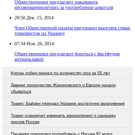
Общественники предлагают наказывать
несовершеннолетних за употребление алкоголя
20:50
Дек. 15, 2014
Член Общественной палаты предложил выселять семьи
террористов на Украину
07:34
Ноя. 26, 2014
Общественники предлагают бороться с фастфудом
антирекламой
Курган побил рекорд по количеству гроз за 55 лет
Давнее пророчество Жириновского о Европе начало
сбываться
Трамп: Байден передал Украине достаточно вооружения
Трамп планирует изменить законопроект о санкциях
против России
Пашинян пригрозил потребовать c России $2 млрд