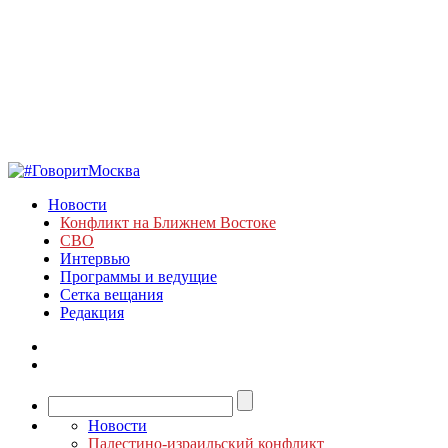
Новости
Конфликт на Ближнем Востоке
СВО
Интервью
Программы и ведущие
Сетка вещания
Редакция
Новости
Палестино-израильский конфликт