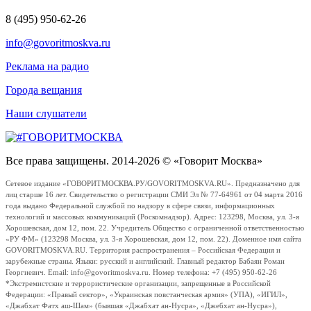
8 (495) 950-62-26
info@govoritmoskva.ru
Реклама на радио
Города вещания
Наши слушатели
Все права защищены. 2014-2026 © «Говорит Москва»
Сетевое издание «ГОВОРИТМОСКВА.РУ/GOVORITMOSKVA.RU». Предназначено для
лиц старше 16 лет. Свидетельство о регистрации СМИ Эл № 77-64961 от 04 марта 2016
года выдано Федеральной службой по надзору в сфере связи, информационных
технологий и массовых коммуникаций (Роскомнадзор). Адрес: 123298, Москва, ул. 3-я
Хорошевская, дом 12, пом. 22. Учредитель Общество с ограниченной ответственностью
«РУ ФМ» (123298 Москва, ул. 3-я Хорошевская, дом 12, пом. 22). Доменное имя сайта
GOVORITMOSKVA.RU. Территория распространения – Российская Федерация и
зарубежные страны. Языки: русский и английский. Главный редактор Бабаян Роман
Георгиевич. Email: info@govoritmoskva.ru. Номер телефона: +7 (495) 950-62-26
*Экстремистские и террористические организации, запрещенные в Российской
Федерации: «Правый сектор», «Украинская повстанческая армия» (УПА), «ИГИЛ»,
«Джабхат Фатх аш-Шам» (бывшая «Джабхат ан-Нусра», «Джебхат ан-Нусра»),