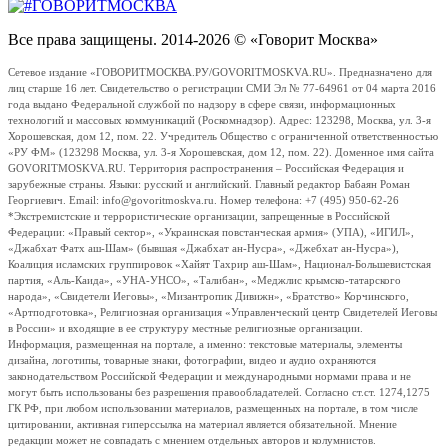
Все права защищены. 2014-2026 © «Говорит Москва»
Сетевое издание «ГОВОРИТМОСКВА.РУ/GOVORITMOSKVA.RU». Предназначено для
лиц старше 16 лет. Свидетельство о регистрации СМИ Эл № 77-64961 от 04 марта 2016
года выдано Федеральной службой по надзору в сфере связи, информационных
технологий и массовых коммуникаций (Роскомнадзор). Адрес: 123298, Москва, ул. 3-я
Хорошевская, дом 12, пом. 22. Учредитель Общество с ограниченной ответственностью
«РУ ФМ» (123298 Москва, ул. 3-я Хорошевская, дом 12, пом. 22). Доменное имя сайта
GOVORITMOSKVA.RU. Территория распространения – Российская Федерация и
зарубежные страны. Языки: русский и английский. Главный редактор Бабаян Роман
Георгиевич. Email: info@govoritmoskva.ru. Номер телефона: +7 (495) 950-62-26
*Экстремистские и террористические организации, запрещенные в Российской
Федерации: «Правый сектор», «Украинская повстанческая армия» (УПА), «ИГИЛ»,
«Джабхат Фатх аш-Шам» (бывшая «Джабхат ан-Нусра», «Джебхат ан-Нусра»),
Коалиция исламских группировок «Хайят Тахрир аш-Шам», Национал-Большевистская
партия, «Аль-Каида», «УНА-УНСО», «Талибан», «Меджлис крымско-татарского
народа», «Свидетели Иеговы», «Мизантропик Дивижн», «Братство» Корчинского,
«Артподготовка», Религиозная организация «Управленческий центр Свидетелей Иеговы
в России» и входящие в ее структуру местные религиозные организации.
Информация, размещенная на портале, а именно: текстовые материалы, элементы
дизайна, логотипы, товарные знаки, фотографии, видео и аудио охраняются
законодательством Российской Федерации и международными нормами права и не
могут быть использованы без разрешения правообладателей. Согласно ст.ст. 1274,1275
ГК РФ, при любом использовании материалов, размещенных на портале, в том числе
цитировании, активная гиперссылка на материал является обязательной. Мнение
редакции может не совпадать с мнением отдельных авторов и колумнистов.