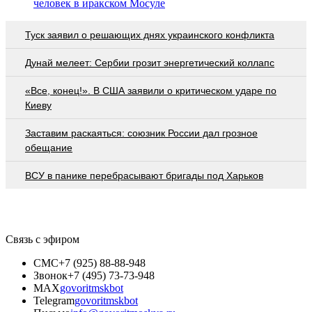
человек в иракском Мосуле
Туск заявил о решающих днях украинского конфликта
Дунай мелеет: Сербии грозит энергетический коллапс
«Все, конец!». В США заявили о критическом ударе по
Киеву
Заставим раскаяться: союзник России дал грозное
обещание
ВСУ в панике перебрасывают бригады под Харьков
Связь с эфиром
СМС
+7 (925) 88-88-948
Звонок
+7 (495) 73-73-948
MAX
govoritmskbot
Telegram
govoritmskbot