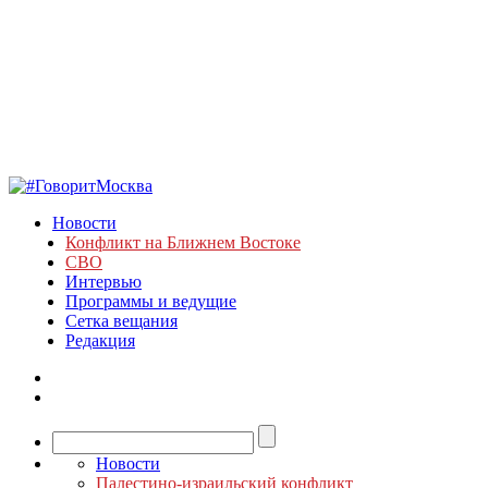
Новости
Конфликт на Ближнем Востоке
СВО
Интервью
Программы и ведущие
Сетка вещания
Редакция
Новости
Палестино-израильский конфликт