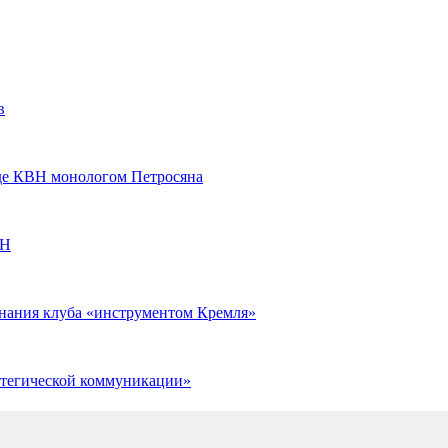
в
де КВН монологом Петросяна
ВН
нания клуба «инструментом Кремля»
тегической коммуникации»