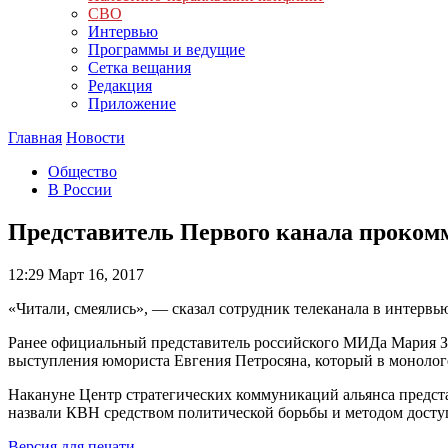
СВО
Интервью
Программы и ведущие
Сетка вещания
Редакция
Приложение
Главная
Новости
Общество
В России
Представитель Первого канала проко
12:29
Март 16, 2017
«Читали, смеялись», — сказал сотрудник телеканала в интерв
Ранее официальный представитель российского МИДа Мария З
выступления юмориста Евгения Петросяна, который в монолог
Накануне Центр стратегических коммуникаций альянса предст
назвали КВН средством политической борьбы и методом досту
Версия для печати