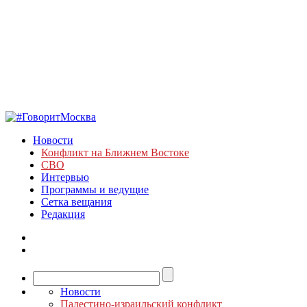
Новости
Конфликт на Ближнем Востоке
СВО
Интервью
Программы и ведущие
Сетка вещания
Редакция
Новости
Палестино-израильский конфликт