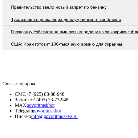
Правительство ввело новый запрет по бензину
Туск заявил о решающих днях украинского конфликта
Гражданку Узбекистана вышлют на родину из-за коврика с ф
США: Иран готовит 100-тысячную армию для Украины
Связь с эфиром
СМС
+7 (925) 88-88-948
Звонок
+7 (495) 73-73-948
MAX
govoritmskbot
Telegram
govoritmskbot
Письмо
info@govoritmoskva.ru