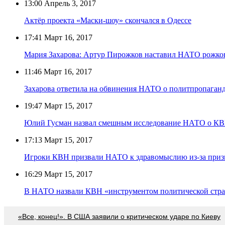
13:00
Апрель 3, 2017
Актёр проекта «Маски-шоу» скончался в Одессе
17:41
Март 16, 2017
Мария Захарова: Артур Пирожков наставил НАТО рожко
11:46
Март 16, 2017
Захарова ответила на обвинения НАТО о политпропаган
19:47
Март 15, 2017
Юлий Гусман назвал смешным исследование НАТО о К
17:13
Март 15, 2017
Игроки КВН призвали НАТО к здравомыслию из-за приз
16:29
Март 15, 2017
В НАТО назвали КВН «инструментом политической стра
«Все, конец!». В США заявили о критическом ударе по Киеву