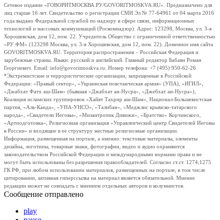
Сетевое издание «ГОВОРИТМОСКВА.РУ/GOVORITMOSKVA.RU». Предназначено для
лиц старше 16 лет. Свидетельство о регистрации СМИ Эл № 77-64961 от 04 марта 2016
года выдано Федеральной службой по надзору в сфере связи, информационных
технологий и массовых коммуникаций (Роскомнадзор). Адрес: 123298, Москва, ул. 3-я
Хорошевская, дом 12, пом. 22. Учредитель Общество с ограниченной ответственностью
«РУ ФМ» (123298 Москва, ул. 3-я Хорошевская, дом 12, пом. 22). Доменное имя сайта
GOVORITMOSKVA.RU. Территория распространения – Российская Федерация и
зарубежные страны. Языки: русский и английский. Главный редактор Бабаян Роман
Георгиевич. Email: info@govoritmoskva.ru. Номер телефона: +7 (495) 950-62-26
*Экстремистские и террористические организации, запрещенные в Российской
Федерации: «Правый сектор», «Украинская повстанческая армия» (УПА), «ИГИЛ»,
«Джабхат Фатх аш-Шам» (бывшая «Джабхат ан-Нусра», «Джебхат ан-Нусра»),
Коалиция исламских группировок «Хайят Тахрир аш-Шам», Национал-Большевистская
партия, «Аль-Каида», «УНА-УНСО», «Талибан», «Меджлис крымско-татарского
народа», «Свидетели Иеговы», «Мизантропик Дивижн», «Братство» Корчинского,
«Артподготовка», Религиозная организация «Управленческий центр Свидетелей Иеговы
в России» и входящие в ее структуру местные религиозные организации.
Информация, размещенная на портале, а именно: текстовые материалы, элементы
дизайна, логотипы, товарные знаки, фотографии, видео и аудио охраняются
законодательством Российской Федерации и международными нормами права и не
могут быть использованы без разрешения правообладателей. Согласно ст.ст. 1274,1275
ГК РФ, при любом использовании материалов, размещенных на портале, в том числе
цитировании, активная гиперссылка на материал является обязательной. Мнение
редакции может не совпадать с мнением отдельных авторов и колумнистов.
Сообщение отправлено
play
pause