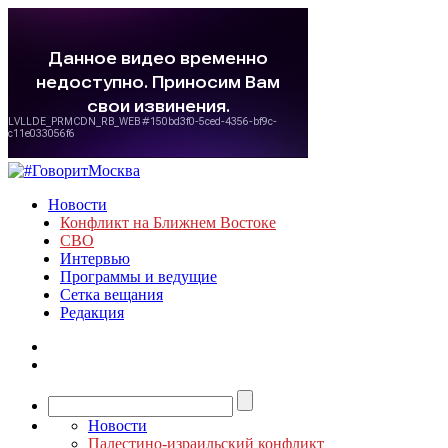
Новости
Конфликт на Ближнем Востоке
СВО
Интервью
Программы и ведущие
Сетка вещания
Редакция
Новости
Палестино-израильский конфликт