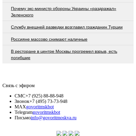
Почему экс-министр обороны Украины «раздражал»
Зеленского
Службу внешней разведки возглавил гражданин Турции
Россияне массово снимают наличные
В ресторане в центре Москвы прогремел взрыв, есть
погибшие
Связь с эфиром
СМС
+7 (925) 88-88-948
Звонок
+7 (495) 73-73-948
MAX
govoritmskbot
Telegram
govoritmskbot
Письмо
info@govoritmoskva.ru