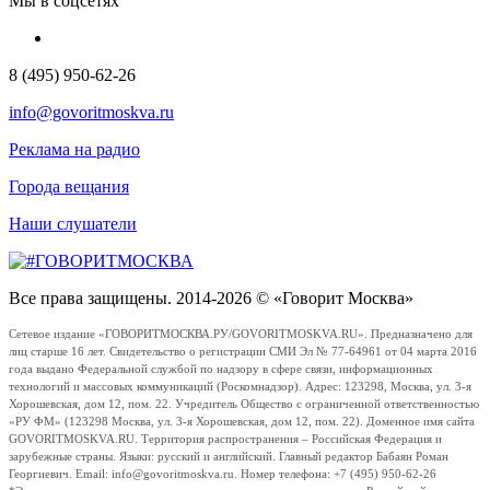
Мы в соцсетях
8 (495) 950-62-26
info@govoritmoskva.ru
Реклама на радио
Города вещания
Наши слушатели
Все права защищены. 2014-2026 © «Говорит Москва»
Сетевое издание «ГОВОРИТМОСКВА.РУ/GOVORITMOSKVA.RU». Предназначено для
лиц старше 16 лет. Свидетельство о регистрации СМИ Эл № 77-64961 от 04 марта 2016
года выдано Федеральной службой по надзору в сфере связи, информационных
технологий и массовых коммуникаций (Роскомнадзор). Адрес: 123298, Москва, ул. 3-я
Хорошевская, дом 12, пом. 22. Учредитель Общество с ограниченной ответственностью
«РУ ФМ» (123298 Москва, ул. 3-я Хорошевская, дом 12, пом. 22). Доменное имя сайта
GOVORITMOSKVA.RU. Территория распространения – Российская Федерация и
зарубежные страны. Языки: русский и английский. Главный редактор Бабаян Роман
Георгиевич. Email: info@govoritmoskva.ru. Номер телефона: +7 (495) 950-62-26