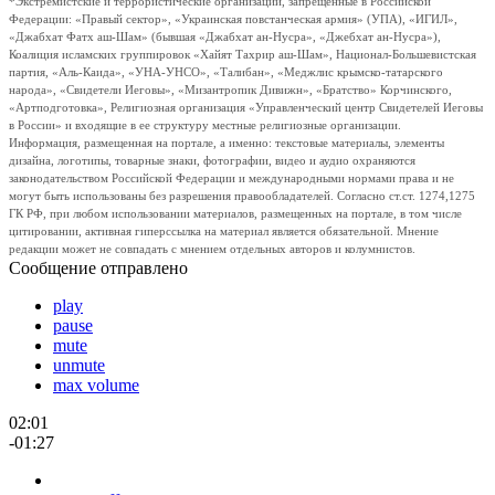
*Экстремистские и террористические организации, запрещенные в Российской
Федерации: «Правый сектор», «Украинская повстанческая армия» (УПА), «ИГИЛ»,
«Джабхат Фатх аш-Шам» (бывшая «Джабхат ан-Нусра», «Джебхат ан-Нусра»),
Коалиция исламских группировок «Хайят Тахрир аш-Шам», Национал-Большевистская
партия, «Аль-Каида», «УНА-УНСО», «Талибан», «Меджлис крымско-татарского
народа», «Свидетели Иеговы», «Мизантропик Дивижн», «Братство» Корчинского,
«Артподготовка», Религиозная организация «Управленческий центр Свидетелей Иеговы
в России» и входящие в ее структуру местные религиозные организации.
Информация, размещенная на портале, а именно: текстовые материалы, элементы
дизайна, логотипы, товарные знаки, фотографии, видео и аудио охраняются
законодательством Российской Федерации и международными нормами права и не
могут быть использованы без разрешения правообладателей. Согласно ст.ст. 1274,1275
ГК РФ, при любом использовании материалов, размещенных на портале, в том числе
цитировании, активная гиперссылка на материал является обязательной. Мнение
редакции может не совпадать с мнением отдельных авторов и колумнистов.
Сообщение отправлено
play
pause
mute
unmute
max volume
02:01
-01:27