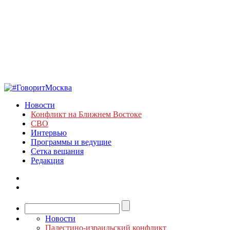
Новости
Конфликт на Ближнем Востоке
СВО
Интервью
Программы и ведущие
Сетка вещания
Редакция
Новости
Палестино-израильский конфликт