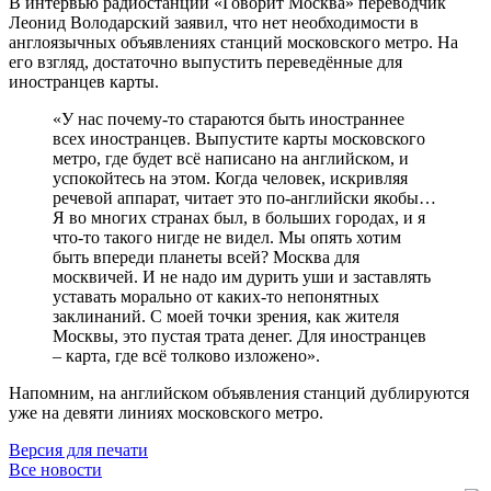
В интервью радиостанции «Говорит Москва» переводчик
Леонид Володарский заявил, что нет необходимости в
англоязычных объявлениях станций московского метро. На
его взгляд, достаточно выпустить переведённые для
иностранцев карты.
«У нас почему-то стараются быть иностраннее
всех иностранцев. Выпустите карты московского
метро, где будет всё написано на английском, и
успокойтесь на этом. Когда человек, искривляя
речевой аппарат, читает это по-английски якобы…
Я во многих странах был, в больших городах, и я
что-то такого нигде не видел. Мы опять хотим
быть впереди планеты всей? Москва для
москвичей. И не надо им дурить уши и заставлять
уставать морально от каких-то непонятных
заклинаний. С моей точки зрения, как жителя
Москвы, это пустая трата денег. Для иностранцев
– карта, где всё толково изложено».
Напомним, на английском объявления станций дублируются
уже на девяти линиях московского метро.
Версия для печати
Все новости