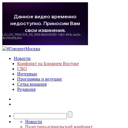
Новости
Конфликт на Ближнем Востоке
СВО
Интервью
Программы и ведущие
Сетка вещания
Редакция
Новости
Палестино-израильский конфликт