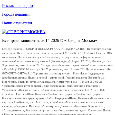
Реклама на радио
Города вещания
Наши слушатели
Все права защищены. 2014-2026 © «Говорит Москва»
Сетевое издание «ГОВОРИТМОСКВА.РУ/GOVORITMOSKVA.RU». Предназначено для
лиц старше 16 лет. Свидетельство о регистрации СМИ Эл № 77-64961 от 04 марта 2016
года выдано Федеральной службой по надзору в сфере связи, информационных
технологий и массовых коммуникаций (Роскомнадзор). Адрес: 123298, Москва, ул. 3-я
Хорошевская, дом 12, пом. 22. Учредитель Общество с ограниченной ответственностью
«РУ ФМ» (123298 Москва, ул. 3-я Хорошевская, дом 12, пом. 22). Доменное имя сайта
GOVORITMOSKVA.RU. Территория распространения – Российская Федерация и
зарубежные страны. Языки: русский и английский. Главный редактор Бабаян Роман
Георгиевич. Email: info@govoritmoskva.ru. Номер телефона: +7 (495) 950-62-26
*Экстремистские и террористические организации, запрещенные в Российской
Федерации: «Правый сектор», «Украинская повстанческая армия» (УПА), «ИГИЛ»,
«Джабхат Фатх аш-Шам» (бывшая «Джабхат ан-Нусра», «Джебхат ан-Нусра»),
Коалиция исламских группировок «Хайят Тахрир аш-Шам», Национал-Большевистская
партия, «Аль-Каида», «УНА-УНСО», «Талибан», «Меджлис крымско-татарского
народа», «Свидетели Иеговы», «Мизантропик Дивижн», «Братство» Корчинского,
«Артподготовка», Религиозная организация «Управленческий центр Свидетелей Иеговы
в России» и входящие в ее структуру местные религиозные организации.