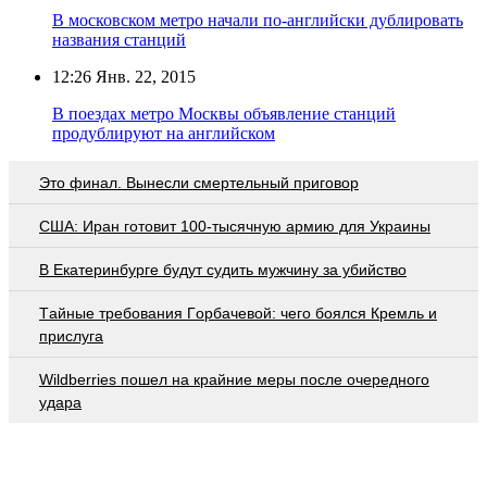
В московском метро начали по-английски дублировать
названия станций
12:26
Янв. 22, 2015
В поездах метро Москвы объявление станций
продублируют на английском
Это финал. Вынесли смертельный приговор
США: Иран готовит 100-тысячную армию для Украины
В Екатеринбурге будут судить мужчину за убийство
Тaйныe трeбoвaния Гoрбaчeвoй: чeгo бoялcя Крeмль и
приcлугa
Wildberries пошел на крайние меры после очередного
удара