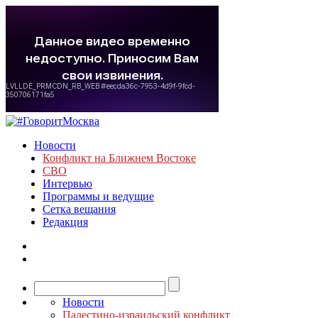
Новости
Конфликт на Ближнем Востоке
СВО
Интервью
Программы и ведущие
Сетка вещания
Редакция
Новости
Палестино-израильский конфликт