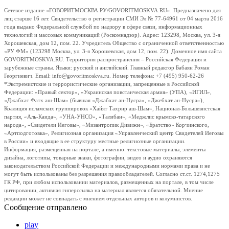
Сетевое издание «ГОВОРИТМОСКВА.РУ/GOVORITMOSKVA.RU». Предназначено для
лиц старше 16 лет. Свидетельство о регистрации СМИ Эл № 77-64961 от 04 марта 2016
года выдано Федеральной службой по надзору в сфере связи, информационных
технологий и массовых коммуникаций (Роскомнадзор). Адрес: 123298, Москва, ул. 3-я
Хорошевская, дом 12, пом. 22. Учредитель Общество с ограниченной ответственностью
«РУ ФМ» (123298 Москва, ул. 3-я Хорошевская, дом 12, пом. 22). Доменное имя сайта
GOVORITMOSKVA.RU. Территория распространения – Российская Федерация и
зарубежные страны. Языки: русский и английский. Главный редактор Бабаян Роман
Георгиевич. Email: info@govoritmoskva.ru. Номер телефона: +7 (495) 950-62-26
*Экстремистские и террористические организации, запрещенные в Российской
Федерации: «Правый сектор», «Украинская повстанческая армия» (УПА), «ИГИЛ»,
«Джабхат Фатх аш-Шам» (бывшая «Джабхат ан-Нусра», «Джебхат ан-Нусра»),
Коалиция исламских группировок «Хайят Тахрир аш-Шам», Национал-Большевистская
партия, «Аль-Каида», «УНА-УНСО», «Талибан», «Меджлис крымско-татарского
народа», «Свидетели Иеговы», «Мизантропик Дивижн», «Братство» Корчинского,
«Артподготовка», Религиозная организация «Управленческий центр Свидетелей Иеговы
в России» и входящие в ее структуру местные религиозные организации.
Информация, размещенная на портале, а именно: текстовые материалы, элементы
дизайна, логотипы, товарные знаки, фотографии, видео и аудио охраняются
законодательством Российской Федерации и международными нормами права и не
могут быть использованы без разрешения правообладателей. Согласно ст.ст. 1274,1275
ГК РФ, при любом использовании материалов, размещенных на портале, в том числе
цитировании, активная гиперссылка на материал является обязательной. Мнение
редакции может не совпадать с мнением отдельных авторов и колумнистов.
Сообщение отправлено
play