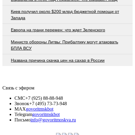
Киев получил около $200 млрд бюджетной помощи от
Запада
Европа на грани перемен: что ждет Зеленского
Министр обороны Литвы: Прибалтику могут атаковать
БПЛА ВСУ
Названа причина скачка цен на сахар в России
Связь с эфиром
СМС
+7 (925) 88-88-948
Звонок
+7 (495) 73-73-948
MAX
govoritmskbot
Telegram
govoritmskbot
Письмо
info@govoritmoskva.ru