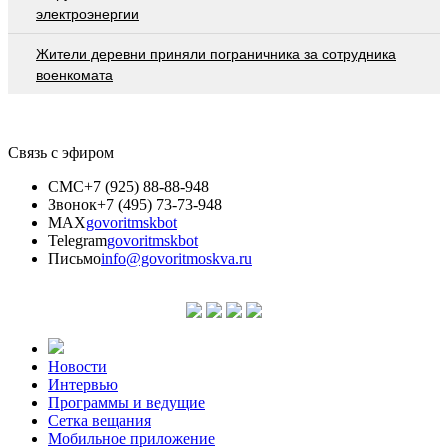
электроэнергии
Жители деревни приняли пограничника за сотрудника
военкомата
Связь с эфиром
СМС
+7 (925) 88-88-948
Звонок
+7 (495) 73-73-948
MAX
govoritmskbot
Telegram
govoritmskbot
Письмо
info@govoritmoskva.ru
Новости
Интервью
Программы и ведущие
Сетка вещания
Мобильное приложение