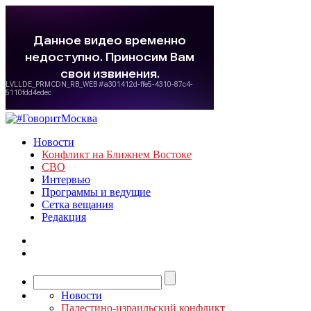
Новости
Конфликт на Ближнем Востоке
СВО
Интервью
Программы и ведущие
Сетка вещания
Редакция
Новости
Палестино-израильский конфликт