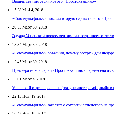
Вышла девятая серия нового «Простоквашино»
15:28
Май 4, 2018
«Союзмультфильм» показал вторую серию нового «Прос
20:53
Март 30, 2018
Эдуард Успенский прокомментировал «странное» отчеств
13:34
Март 30, 2018
«Союзмультфильм» объяснил, почему сестру Дяди Фёдора 
12:45
Март 30, 2018
Премьера новой серии «Простоквашино» перенесена из-з
13:01
Март 4, 2018
Успенский отреагировал на фразу «хипстер амбарный» в
22:13
Ноя. 19, 2017
«Союзмультфильм» заявляет о согласии Успенского на 
16:42
Ноя. 19, 2017