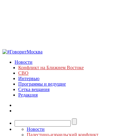
Новости
Конфликт на Ближнем Востоке
СВО
Интервью
Программы и ведущие
Сетка вещания
Редакция
Новости
Палестино-израильский конфликт