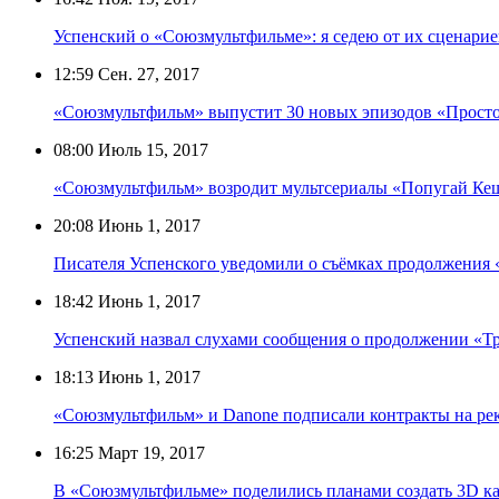
Успенский о «Союзмультфильме»: я седею от их сценарие
12:59
Сен. 27, 2017
«Союзмультфильм» выпустит 30 новых эпизодов «Прост
08:00
Июль 15, 2017
«Союзмультфильм» возродит мультсериалы «Попугай Кеш
20:08
Июнь 1, 2017
Писателя Успенского уведомили о съёмках продолжения
18:42
Июнь 1, 2017
Успенский назвал слухами сообщения о продолжении «Т
18:13
Июнь 1, 2017
«Союзмультфильм» и Danone подписали контракты на рек
16:25
Март 19, 2017
В «Союзмультфильме» поделились планами создать 3D к