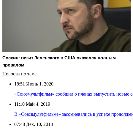
Соскин: визит Зеленского в США оказался полным
провалом
Новости по теме
18:51
Июнь 1, 2020
«Союзмультфильм» сообщил о планах выпустить новые се
11:10
Май 4, 2019
В «Союзмультфильме» засомневались в успехе продолжен
07:48
Дек. 10, 2018