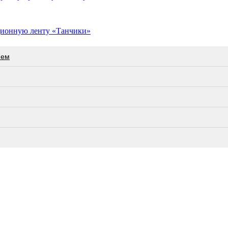
ционную ленту «Танчики»
нем