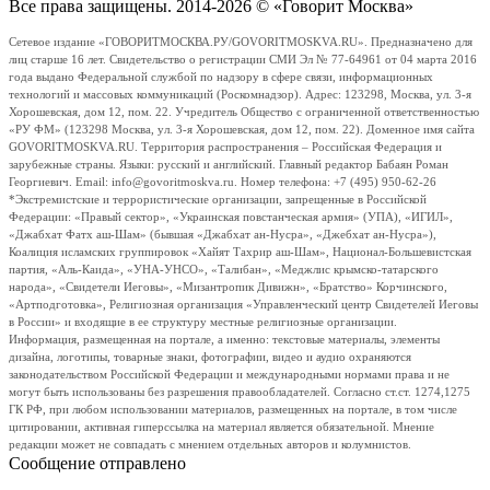
Все права защищены. 2014-2026 © «Говорит Москва»
Сетевое издание «ГОВОРИТМОСКВА.РУ/GOVORITMOSKVA.RU». Предназначено для
лиц старше 16 лет. Свидетельство о регистрации СМИ Эл № 77-64961 от 04 марта 2016
года выдано Федеральной службой по надзору в сфере связи, информационных
технологий и массовых коммуникаций (Роскомнадзор). Адрес: 123298, Москва, ул. 3-я
Хорошевская, дом 12, пом. 22. Учредитель Общество с ограниченной ответственностью
«РУ ФМ» (123298 Москва, ул. 3-я Хорошевская, дом 12, пом. 22). Доменное имя сайта
GOVORITMOSKVA.RU. Территория распространения – Российская Федерация и
зарубежные страны. Языки: русский и английский. Главный редактор Бабаян Роман
Георгиевич. Email: info@govoritmoskva.ru. Номер телефона: +7 (495) 950-62-26
*Экстремистские и террористические организации, запрещенные в Российской
Федерации: «Правый сектор», «Украинская повстанческая армия» (УПА), «ИГИЛ»,
«Джабхат Фатх аш-Шам» (бывшая «Джабхат ан-Нусра», «Джебхат ан-Нусра»),
Коалиция исламских группировок «Хайят Тахрир аш-Шам», Национал-Большевистская
партия, «Аль-Каида», «УНА-УНСО», «Талибан», «Меджлис крымско-татарского
народа», «Свидетели Иеговы», «Мизантропик Дивижн», «Братство» Корчинского,
«Артподготовка», Религиозная организация «Управленческий центр Свидетелей Иеговы
в России» и входящие в ее структуру местные религиозные организации.
Информация, размещенная на портале, а именно: текстовые материалы, элементы
дизайна, логотипы, товарные знаки, фотографии, видео и аудио охраняются
законодательством Российской Федерации и международными нормами права и не
могут быть использованы без разрешения правообладателей. Согласно ст.ст. 1274,1275
ГК РФ, при любом использовании материалов, размещенных на портале, в том числе
цитировании, активная гиперссылка на материал является обязательной. Мнение
редакции может не совпадать с мнением отдельных авторов и колумнистов.
Сообщение отправлено