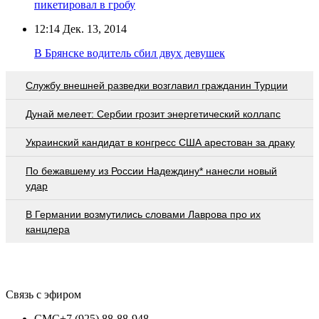
пикетировал в гробу
12:14
Дек. 13, 2014
В Брянске водитель сбил двух девушек
Службу внешней разведки возглавил гражданин Турции
Дунай мелеет: Сербии грозит энергетический коллапс
Украинский кандидат в конгресс США арестован за драку
По бежавшему из России Надеждину* нанесли новый
удар
В Германии возмутились словами Лаврова про их
канцлера
Связь с эфиром
СМС
+7 (925) 88-88-948