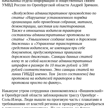
начальника отдела информации и общественных связей
УМВД России по Оренбургской области Андрей Зрячкин.
«Возбуждено административное производство по
статье «Нарушение установленного порядка
организации либо проведения собрания, митинга,
демонстрации, шествия или пикетирования.
Также в отношении водителя тракторов
составлены административные протоколы по
статье «Умышленное создание помех в дорожном
движении» и «Управление транспортным
средством водителем, не имеющим при себе
документов, предусмотренных правилами
дорожного движения». Санкции данных статей
влеку т за собой наложение административных
штрафов в размере до 10 тысяч рублей и 500
рублей соответственно. Это санкции статей по
линии ГИБДД именно. Там [всего составлено] два
протокола на водителей тракторов и два
протокола просто по факту».
Накануне утром сотрудники свинокомплекса «Вишневский»
в Оренбургской области заблокировали трассу Оренбург -
Соль-Илецк. Люди вышли на проезжую часть с плакатами и
требованиями от властей региона и прокуратуры разобраться