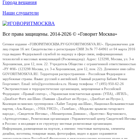
Города вещания
Наши слушатели
Все права защищены. 2014-2026 © «Говорит Москва»
Сетевое издание «ГОВОРИТМОСКВА.РУ/GOVORITMOSKVA.RU». Предназначено для
лиц старше 16 лет. Свидетельство о регистрации СМИ Эл № 77-64961 от 04 марта 2016
года выдано Федеральной службой по надзору в сфере связи, информационных
технологий и массовых коммуникаций (Роскомнадзор). Адрес: 123298, Москва, ул. 3-я
Хорошевская, дом 12, пом. 22. Учредитель Общество с ограниченной ответственностью
«РУ ФМ» (123298 Москва, ул. 3-я Хорошевская, дом 12, пом. 22). Доменное имя сайта
GOVORITMOSKVA.RU. Территория распространения – Российская Федерация и
зарубежные страны. Языки: русский и английский. Главный редактор Бабаян Роман
Георгиевич. Email: info@govoritmoskva.ru. Номер телефона: +7 (495) 950-62-26
*Экстремистские и террористические организации, запрещенные в Российской
Федерации: «Правый сектор», «Украинская повстанческая армия» (УПА), «ИГИЛ»,
«Джабхат Фатх аш-Шам» (бывшая «Джабхат ан-Нусра», «Джебхат ан-Нусра»),
Коалиция исламских группировок «Хайят Тахрир аш-Шам», Национал-Большевистская
партия, «Аль-Каида», «УНА-УНСО», «Талибан», «Меджлис крымско-татарского
народа», «Свидетели Иеговы», «Мизантропик Дивижн», «Братство» Корчинского,
«Артподготовка», Религиозная организация «Управленческий центр Свидетелей Иеговы
в России» и входящие в ее структуру местные религиозные организации.
Информация, размещенная на портале, а именно: текстовые материалы, элементы
дизайна, логотипы, товарные знаки, фотографии, видео и аудио охраняются
законодательством Российской Федерации и международными нормами права и не