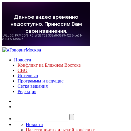
Новости
Конфликт на Ближнем Востоке
СВО
Интервью
Программы и ведущие
Сетка вещания
Редакция
Новости
Палестино-израильский конфликт