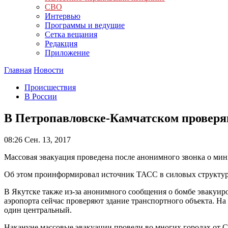
СВО
Интервью
Программы и ведущие
Сетка вещания
Редакция
Приложение
Главная
Новости
Происшествия
В России
В Петропавловске-Камчатском проверяю
08:26
Сен. 13, 2017
Массовая эвакуация проведена после анонимного звонка о ми
Об этом проинформировал источник ТАСС в силовых структур
В Якутске также из-за анонимного сообщения о бомбе эвакуир
аэропорта сейчас проверяют здание транспортного объекта. Н
один центральный.
Накануне массовые эвакуации провели во многих городах от 