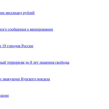
дин миллиард рублей
ного сообщения о минировании
и 19 городов России
ный терроризм до 8 лет лишения свободы
и эвакуации Курского вокзала
уации