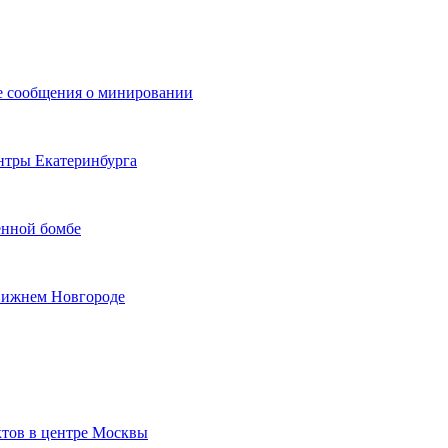
е сообщения о минировании
ентры Екатеринбурга
енной бомбе
Нижнем Новгороде
ктов в центре Москвы