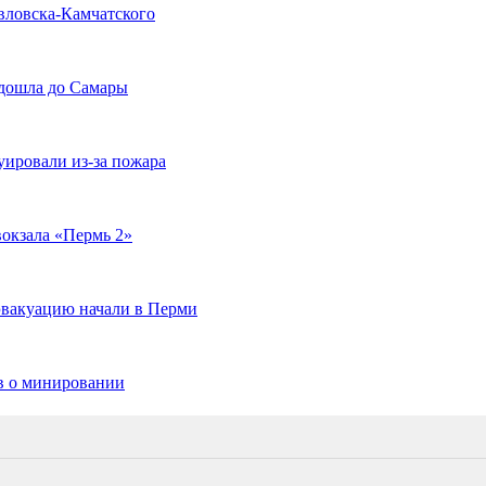
вловска-Камчатского
 дошла до Самары
уировали из-за пожара
окзала «Пермь 2»
эвакуацию начали в Перми
ов о минировании