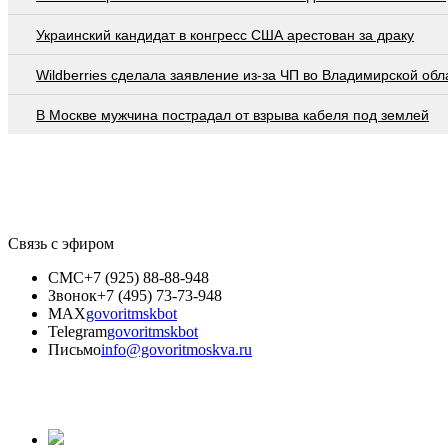
Украинский кандидат в конгресс США арестован за драку
Wildberries cделала заявление из-за ЧП во Владимирской обл
В Москве мужчина пострадал от взрыва кабеля под землей
Связь с эфиром
СМС
+7 (925) 88-88-948
Звонок
+7 (495) 73-73-948
MAX
govoritmskbot
Telegram
govoritmskbot
Письмо
info@govoritmoskva.ru