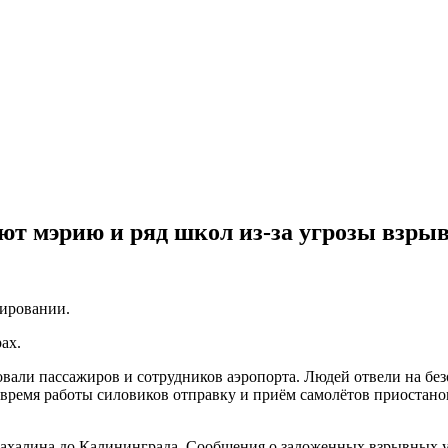
т мэрию и ряд школ из-за угрозы взры
нировании.
ах.
овали пассажиров и сотрудников аэропорта. Людей отвели на бе
а время работы силовиков отправку и приём самолётов приостан
Сахалина до Калининграда. Сообщения о заложенных взрывных у