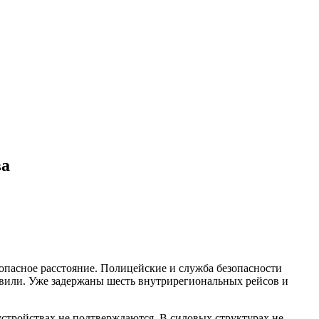
ва
зопасное расстояние. Полицейские и служба безопасности
овили. Уже задержаны шесть внутрирегиональных рейсов и
стройствах не подтверждаются. В силовых структурах не