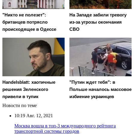
"Никто не полезет":
На Западе забили тревогу
британцев потрясло
из-за угрозы окончания
происходящее в Одессе
СВО
Handelsblatt: хаотичные
"Путин ждет тебя": в
решения Зеленского
Польше началось массовое
привели в тупик
избиение украинцев
Новости по теме
10:19
Авг. 12, 2021
Москва вошла в топ-3 международного рейтинга
транспортной системы городов