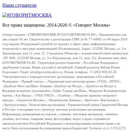
Наши слушатели
Все права защищены. 2014-2026 © «Говорит Москва»
Сетевое издание «ГОВОРИТМОСКВА.РУ/GOVORITMOSKVA.RU». Предназначено для
лиц старше 16 лет. Свидетельство о регистрации СМИ Эл № 77-64961 от 04 марта 2016
года выдано Федеральной службой по надзору в сфере связи, информационных
технологий и массовых коммуникаций (Роскомнадзор). Адрес: 123298, Москва, ул. 3-я
Хорошевская, дом 12, пом. 22. Учредитель Общество с ограниченной ответственностью
«РУ ФМ» (123298 Москва, ул. 3-я Хорошевская, дом 12, пом. 22). Доменное имя сайта
GOVORITMOSKVA.RU. Территория распространения – Российская Федерация и
зарубежные страны. Языки: русский и английский. Главный редактор Бабаян Роман
Георгиевич. Email: info@govoritmoskva.ru. Номер телефона: +7 (495) 950-62-26
*Экстремистские и террористические организации, запрещенные в Российской
Федерации: «Правый сектор», «Украинская повстанческая армия» (УПА), «ИГИЛ»,
«Джабхат Фатх аш-Шам» (бывшая «Джабхат ан-Нусра», «Джебхат ан-Нусра»),
Коалиция исламских группировок «Хайят Тахрир аш-Шам», Национал-Большевистская
партия, «Аль-Каида», «УНА-УНСО», «Талибан», «Меджлис крымско-татарского
народа», «Свидетели Иеговы», «Мизантропик Дивижн», «Братство» Корчинского,
«Артподготовка», Религиозная организация «Управленческий центр Свидетелей Иеговы
в России» и входящие в ее структуру местные религиозные организации.
Информация, размещенная на портале, а именно: текстовые материалы, элементы
дизайна, логотипы, товарные знаки, фотографии, видео и аудио охраняются
законодательством Российской Федерации и международными нормами права и не
могут быть использованы без разрешения правообладателей. Согласно ст.ст. 1274,1275