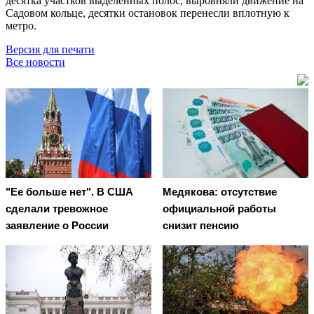
десятка участков выделенных полос, выровняли движение на
Садовом кольце, десятки остановок перенесли вплотную к
метро.
Версия для печати
Все новости
"Ее больше нет". В США
Медякова: отсутствие
сделали тревожное
официальной работы
заявление о России
снизит пенсию