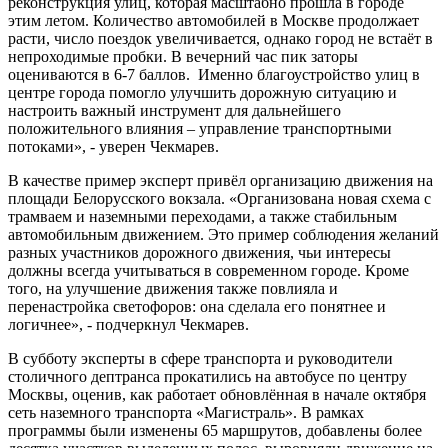
реконструкция улиц, которая масштабно прошла в городе
этим летом. Количество автомобилей в Москве продолжает
расти, число поездок увеличивается, однако город не встаёт в
непроходимые пробки. В вечерний час пик заторы
оцениваются в 6-7 баллов. Именно благоустройство улиц в
центре города помогло улучшить дорожную ситуацию и
настроить важный инструмент для дальнейшего
положительного влияния – управление транспортными
потоками», - уверен Чекмарев.
В качестве пример эксперт привёл организацию движения на
площади Белорусского вокзала. «Организована новая схема с
трамваем и наземными переходами, а также стабильным
автомобильным движением. Это пример соблюдения желаний
разных участников дорожного движения, чьи интересы
должны всегда учитываться в современном городе. Кроме
того, на улучшение движения также повлияла и
перенастройка светофоров: она сделала его понятнее и
логичнее», - подчеркнул Чекмарев.
В субботу эксперты в сфере транспорта и руководители
столичного дептранса прокатились на автобусе по центру
Москвы, оценив, как работает обновлённая в начале октября
сеть наземного транспорта «Магистраль». В рамках
программы были изменены 65 маршрутов, добавлены более