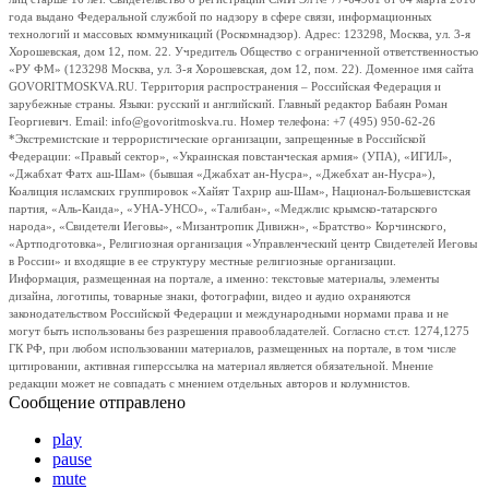
года выдано Федеральной службой по надзору в сфере связи, информационных
технологий и массовых коммуникаций (Роскомнадзор). Адрес: 123298, Москва, ул. 3-я
Хорошевская, дом 12, пом. 22. Учредитель Общество с ограниченной ответственностью
«РУ ФМ» (123298 Москва, ул. 3-я Хорошевская, дом 12, пом. 22). Доменное имя сайта
GOVORITMOSKVA.RU. Территория распространения – Российская Федерация и
зарубежные страны. Языки: русский и английский. Главный редактор Бабаян Роман
Георгиевич. Email: info@govoritmoskva.ru. Номер телефона: +7 (495) 950-62-26
*Экстремистские и террористические организации, запрещенные в Российской
Федерации: «Правый сектор», «Украинская повстанческая армия» (УПА), «ИГИЛ»,
«Джабхат Фатх аш-Шам» (бывшая «Джабхат ан-Нусра», «Джебхат ан-Нусра»),
Коалиция исламских группировок «Хайят Тахрир аш-Шам», Национал-Большевистская
партия, «Аль-Каида», «УНА-УНСО», «Талибан», «Меджлис крымско-татарского
народа», «Свидетели Иеговы», «Мизантропик Дивижн», «Братство» Корчинского,
«Артподготовка», Религиозная организация «Управленческий центр Свидетелей Иеговы
в России» и входящие в ее структуру местные религиозные организации.
Информация, размещенная на портале, а именно: текстовые материалы, элементы
дизайна, логотипы, товарные знаки, фотографии, видео и аудио охраняются
законодательством Российской Федерации и международными нормами права и не
могут быть использованы без разрешения правообладателей. Согласно ст.ст. 1274,1275
ГК РФ, при любом использовании материалов, размещенных на портале, в том числе
цитировании, активная гиперссылка на материал является обязательной. Мнение
редакции может не совпадать с мнением отдельных авторов и колумнистов.
Сообщение отправлено
play
pause
mute