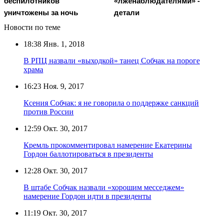
беспилотников
«лженаблюдателями» -
уничтожены за ночь
детали
Новости по теме
18:38
Янв. 1, 2018
В РПЦ назвали «выходкой» танец Собчак на пороге
храма
16:23
Ноя. 9, 2017
Ксения Собчак: я не говорила о поддержке санкций
против России
12:59
Окт. 30, 2017
Кремль прокомментировал намерение Екатерины
Гордон баллотироваться в президенты
12:28
Окт. 30, 2017
В штабе Собчак назвали «хорошим месседжем»
намерение Гордон идти в президенты
11:19
Окт. 30, 2017