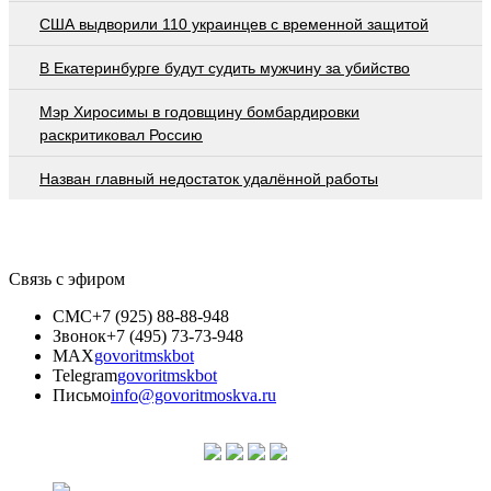
США выдворили 110 украинцев с временной защитой
В Екатеринбурге будут судить мужчину за убийство
Мэр Хиросимы в годовщину бомбардировки
раскритиковал Россию
Назван главный недостаток удалённой работы
Связь с эфиром
СМС
+7 (925) 88-88-948
Звонок
+7 (495) 73-73-948
MAX
govoritmskbot
Telegram
govoritmskbot
Письмо
info@govoritmoskva.ru