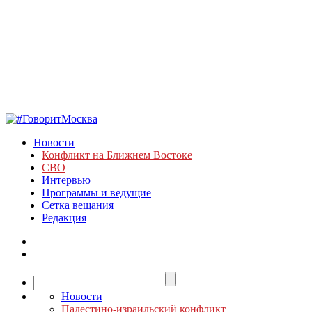
Новости
Конфликт на Ближнем Востоке
СВО
Интервью
Программы и ведущие
Сетка вещания
Редакция
Новости
Палестино-израильский конфликт