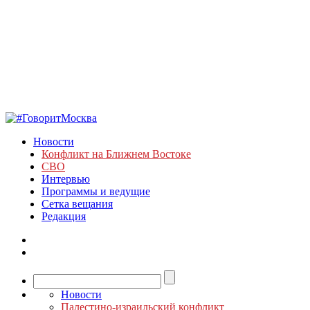
Новости
Конфликт на Ближнем Востоке
СВО
Интервью
Программы и ведущие
Сетка вещания
Редакция
Новости
Палестино-израильский конфликт