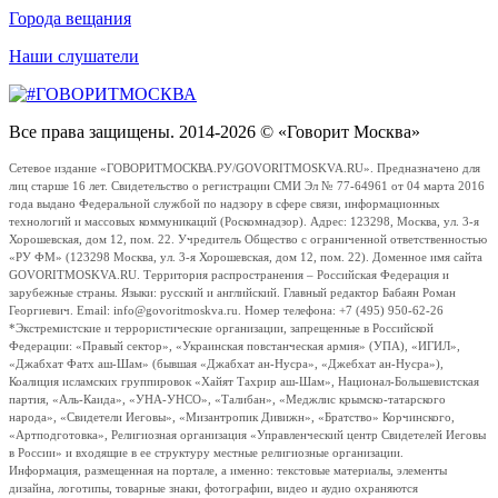
Города вещания
Наши слушатели
Все права защищены. 2014-2026 © «Говорит Москва»
Сетевое издание «ГОВОРИТМОСКВА.РУ/GOVORITMOSKVA.RU». Предназначено для
лиц старше 16 лет. Свидетельство о регистрации СМИ Эл № 77-64961 от 04 марта 2016
года выдано Федеральной службой по надзору в сфере связи, информационных
технологий и массовых коммуникаций (Роскомнадзор). Адрес: 123298, Москва, ул. 3-я
Хорошевская, дом 12, пом. 22. Учредитель Общество с ограниченной ответственностью
«РУ ФМ» (123298 Москва, ул. 3-я Хорошевская, дом 12, пом. 22). Доменное имя сайта
GOVORITMOSKVA.RU. Территория распространения – Российская Федерация и
зарубежные страны. Языки: русский и английский. Главный редактор Бабаян Роман
Георгиевич. Email: info@govoritmoskva.ru. Номер телефона: +7 (495) 950-62-26
*Экстремистские и террористические организации, запрещенные в Российской
Федерации: «Правый сектор», «Украинская повстанческая армия» (УПА), «ИГИЛ»,
«Джабхат Фатх аш-Шам» (бывшая «Джабхат ан-Нусра», «Джебхат ан-Нусра»),
Коалиция исламских группировок «Хайят Тахрир аш-Шам», Национал-Большевистская
партия, «Аль-Каида», «УНА-УНСО», «Талибан», «Меджлис крымско-татарского
народа», «Свидетели Иеговы», «Мизантропик Дивижн», «Братство» Корчинского,
«Артподготовка», Религиозная организация «Управленческий центр Свидетелей Иеговы
в России» и входящие в ее структуру местные религиозные организации.
Информация, размещенная на портале, а именно: текстовые материалы, элементы
дизайна, логотипы, товарные знаки, фотографии, видео и аудио охраняются