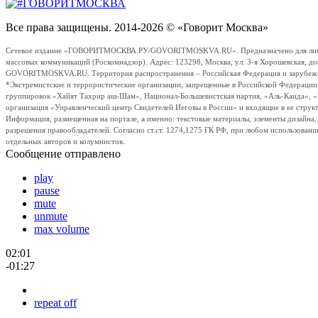
Все права защищены. 2014-2026 © «Говорит Москва»
Сетевое издание «ГОВОРИТМОСКВА.РУ/GOVORITMOSKVA.RU». Предназначено для лиц стар
массовых коммуникаций (Роскомнадзор). Адрес: 123298, Москва, ул. 3-я Хорошевская, д
GOVORITMOSKVA.RU. Территория распространения – Российская Федерация и зарубежные с
*Экстремистские и террористические организации, запрещенные в Российской Федераци
группировок «Хайят Тахрир аш-Шам», Национал-Большевистская партия, «Аль-Каида», 
организация «Управленческий центр Свидетелей Иеговы в России» и входящие в ее струк
Информация, размещенная на портале, а именно: текстовые материалы, элементы дизайна
разрешения правообладателей. Согласно ст.ст. 1274,1275 ГК РФ, при любом использовани
отдельных авторов и колумнистов.
Сообщение отправлено
play
pause
mute
unmute
max volume
02:01
-01:27
repeat off