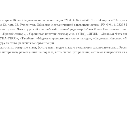
ше 16 лет. Свидетельство о регистрации СМИ Эл № 77-64961 от 04 марта 2016 года вы
ом 12, пом. 22. Учредитель Общество с ограниченной ответственностью «РУ ФМ» (123298 Мо
траны. Языки: русский и английский. Главный редактор Бабаян Роман Георгиевич. Email:
и: «Правый сектор», «Украинская повстанческая армия» (УПА), «ИГИЛ», «Джабхат Фатх а
«УНА-УНСО», «Талибан», «Меджлис крымско-татарского народа», «Свидетели Иеговы», «М
туру местные религиозные организации.
, логотипы, товарные знаки, фотографии, видео и аудио охраняются законодательством Ро
и материалов, размещенных на портале, в том числе цитировании, активная гиперссылка на 