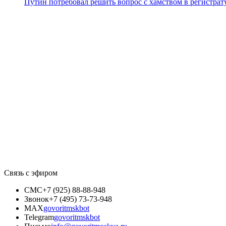
Путин потребовал решить вопрос с хамством в регистрат
Связь с эфиром
СМС
+7 (925) 88-88-948
Звонок
+7 (495) 73-73-948
MAX
govoritmskbot
Telegram
govoritmskbot