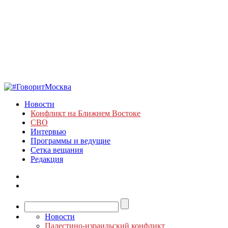
Новости
Конфликт на Ближнем Востоке
СВО
Интервью
Программы и ведущие
Сетка вещания
Редакция
Новости
Палестино-израильский конфликт