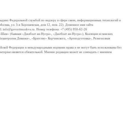
дано Федеральной службой по надзору в сфере связи, информационных технологий и
сква, ул. 3-я Хорошевская, дом 12, пом. 22). Доменное имя сайта
 info@govoritmoskva.ru. Номер телефона: +7 (495) 950-62-26
ш-Шам» (бывшая «Джабхат ан-Нусра», «Джебхат ан-Нусра»), Коалиция исламских
изантропик Дивижн», «Братство» Корчинского, «Артподготовка», Религиозная
ссийской Федерации и международными нормами права и не могут быть использованы без
материал является обязательной. Мнение редакции может не совпадать с мнением