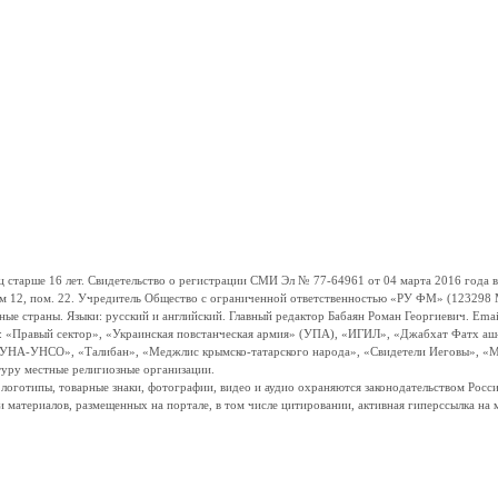
ше 16 лет. Свидетельство о регистрации СМИ Эл № 77-64961 от 04 марта 2016 года вы
ом 12, пом. 22. Учредитель Общество с ограниченной ответственностью «РУ ФМ» (123298 Мо
траны. Языки: русский и английский. Главный редактор Бабаян Роман Георгиевич. Email:
и: «Правый сектор», «Украинская повстанческая армия» (УПА), «ИГИЛ», «Джабхат Фатх а
«УНА-УНСО», «Талибан», «Меджлис крымско-татарского народа», «Свидетели Иеговы», «М
туру местные религиозные организации.
, логотипы, товарные знаки, фотографии, видео и аудио охраняются законодательством Ро
и материалов, размещенных на портале, в том числе цитировании, активная гиперссылка на 