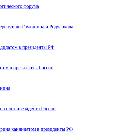
огического форума
перепутали Грудинина и Родченкова
дидатом в президенты РФ
атом в президенты России
инина
а пост президента России
рина кандидатом в президенты РФ