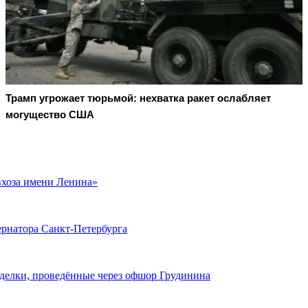
Трамп угрожает тюрьмой: нехватка ракет ослабляет
могущество США
вхоза имени Ленина»
ернатора Санкт-Петербурга
делки, проведённые через офшор Грудинина