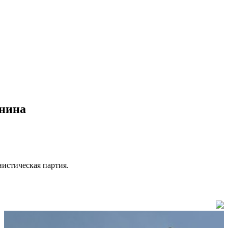
инина
нистическая партия.