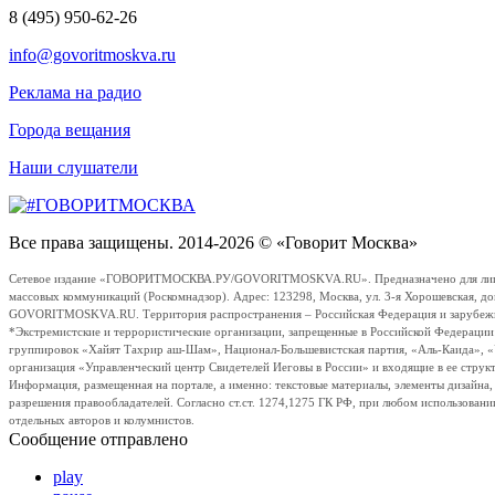
8 (495) 950-62-26
info@govoritmoskva.ru
Реклама на радио
Города вещания
Наши слушатели
Все права защищены. 2014-2026 © «Говорит Москва»
Сетевое издание «ГОВОРИТМОСКВА.РУ/GOVORITMOSKVA.RU». Предназначено для лиц стар
массовых коммуникаций (Роскомнадзор). Адрес: 123298, Москва, ул. 3-я Хорошевская, д
GOVORITMOSKVA.RU. Территория распространения – Российская Федерация и зарубежные с
*Экстремистские и террористические организации, запрещенные в Российской Федераци
группировок «Хайят Тахрир аш-Шам», Национал-Большевистская партия, «Аль-Каида», 
организация «Управленческий центр Свидетелей Иеговы в России» и входящие в ее струк
Информация, размещенная на портале, а именно: текстовые материалы, элементы дизайна
разрешения правообладателей. Согласно ст.ст. 1274,1275 ГК РФ, при любом использовани
отдельных авторов и колумнистов.
Сообщение отправлено
play