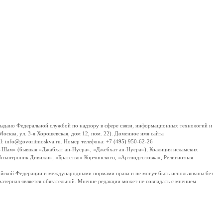
дано Федеральной службой по надзору в сфере связи, информационных технологий и
сква, ул. 3-я Хорошевская, дом 12, пом. 22). Доменное имя сайта
 info@govoritmoskva.ru. Номер телефона: +7 (495) 950-62-26
ш-Шам» (бывшая «Джабхат ан-Нусра», «Джебхат ан-Нусра»), Коалиция исламских
изантропик Дивижн», «Братство» Корчинского, «Артподготовка», Религиозная
ссийской Федерации и международными нормами права и не могут быть использованы без
материал является обязательной. Мнение редакции может не совпадать с мнением