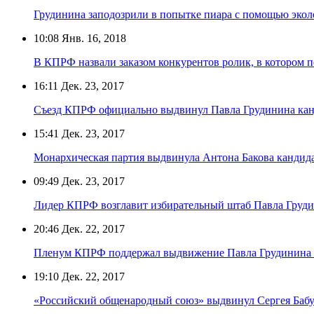
Грудинина заподозрили в попытке пиара с помощью экол
10:08
Янв. 16, 2018
В КПРФ назвали заказом конкурентов ролик, в котором 
16:11
Дек. 23, 2017
Съезд КПРФ официально выдвинул Павла Грудинина кан
15:41
Дек. 23, 2017
Монархическая партия выдвинула Антона Бакова кандид
09:49
Дек. 23, 2017
Лидер КПРФ возглавит избирательный штаб Павла Груд
20:46
Дек. 22, 2017
Пленум КПРФ поддержал выдвижение Павла Грудинина н
19:10
Дек. 22, 2017
«Российский общенародный союз» выдвинул Сергея Бабу