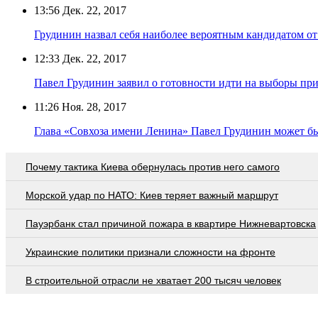
13:56
Дек. 22, 2017
Грудинин назвал себя наиболее вероятным кандидатом о
12:33
Дек. 22, 2017
Павел Грудинин заявил о готовности идти на выборы п
11:26
Ноя. 28, 2017
Глава «Совхоза имени Ленина» Павел Грудинин может б
Почему тактика Киева обернулась против него самого
Морской удар по НАТО: Киев теряет важный маршрут
Пауэрбанк стал причиной пожара в квартире Нижневартовска
Украинские политики признали сложности на фронте
В строительной отрасли не хватает 200 тысяч человек