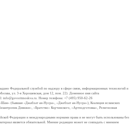
дано Федеральной службой по надзору в сфере связи, информационных технологий и
сква, ул. 3-я Хорошевская, дом 12, пом. 22). Доменное имя сайта
 info@govoritmoskva.ru. Номер телефона: +7 (495) 950-62-26
ш-Шам» (бывшая «Джабхат ан-Нусра», «Джебхат ан-Нусра»), Коалиция исламских
изантропик Дивижн», «Братство» Корчинского, «Артподготовка», Религиозная
ссийской Федерации и международными нормами права и не могут быть использованы без
материал является обязательной. Мнение редакции может не совпадать с мнением