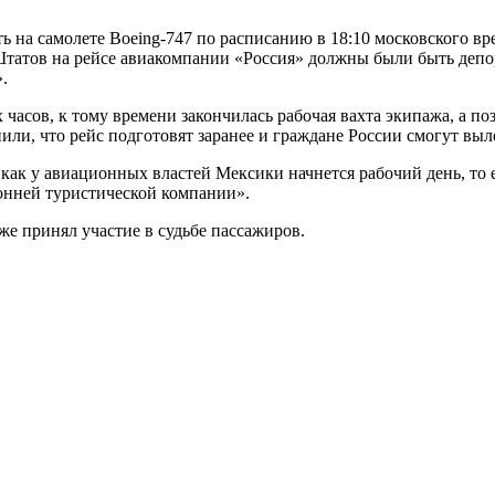
 на самолете Boeing-747 по расписанию в 18:10 московского в
татов на рейсе авиакомпании «Россия» должны были быть деп
.
асов, к тому времени закончилась рабочая вахта экипажа, а по
или, что рейс подготовят заранее и граждане России смогут выл
как у авиационных властей Мексики начнется рабочий день, то е
онней туристической компании».
же принял участие в судьбе пассажиров.