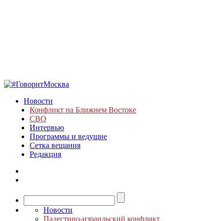
Новости
Конфликт на Ближнем Востоке
СВО
Интервью
Программы и ведущие
Сетка вещания
Редакция
Новости
Палестино-израильский конфликт