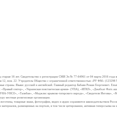
ше 16 лет. Свидетельство о регистрации СМИ Эл № 77-64961 от 04 марта 2016 года вы
ом 12, пом. 22. Учредитель Общество с ограниченной ответственностью «РУ ФМ» (123298 Мо
траны. Языки: русский и английский. Главный редактор Бабаян Роман Георгиевич. Email:
и: «Правый сектор», «Украинская повстанческая армия» (УПА), «ИГИЛ», «Джабхат Фатх а
«УНА-УНСО», «Талибан», «Меджлис крымско-татарского народа», «Свидетели Иеговы», «М
туру местные религиозные организации.
, логотипы, товарные знаки, фотографии, видео и аудио охраняются законодательством Ро
и материалов, размещенных на портале, в том числе цитировании, активная гиперссылка на 