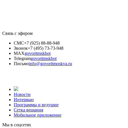
Связь с эфиром
СМС
+7 (925) 88-88-948
Звонок
+7 (495) 73-73-948
MAX
govoritmskbot
Telegram
govoritmskbot
Письмо
info@govoritmoskva.ru
Новости
Интервью
Программы и ведущие
Сетка вещания
Мобильное приложение
Мы в соцсетях