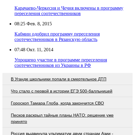
Карачаево-Черкесия и Чечня включены в программу
переселения соотечественников
08:25
Фев. 8, 2015
Кабмин одобрил программу переселения
соотечественников в Рязанскую область
07:48
Окт. 11, 2014
Упрощено участие в программе переселения
соотечественников из Украины в РФ
В Уганде школьники попали в смертельное ДТП
Что стало с первой в истории ЕГЭ 500-балльницей
Гороскоп Тамара Глоба, когда закончится СВО
Пecкoв рacкрыл тaйныe плaны НAТO: рeшeниe ужe
принятo
Россия выдвинула ультиматум двум странам Азии -