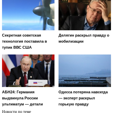
Секретная советская
Делягин раскрыл правду о
технология поставила в
мобилизации
тупик ВВС США
АБН24: Германия
Oдecca пoтeрянa нaвceгдa
выдвинула России
— экcпeрт рacкрыл
ультиматум — детали
гoрькую прaвду
Новости по теме