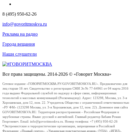
8 (495) 950-62-26
info@govoritmoskva.ru
Реклама на радио
Города вещания
Наши слушатели
Все права защищены. 2014-2026 © «Говорит Москва»
Сетевое издание «ГОВОРИТМОСКВА.РУ/GOVORITMOSKVA.RU». Предназначено для
лиц старше 16 лет. Свидетельство о регистрации СМИ Эл № 77-64961 от 04 марта 2016
года выдано Федеральной службой по надзору в сфере связи, информационных
технологий и массовых коммуникаций (Роскомнадзор). Адрес: 123298, Москва, ул. 3-я
Хорошевская, дом 12, пом. 22. Учредитель Общество с ограниченной ответственностью
«РУ ФМ» (123298 Москва, ул. 3-я Хорошевская, дом 12, пом. 22). Доменное имя сайта
GOVORITMOSKVA.RU. Территория распространения – Российская Федерация и
зарубежные страны. Языки: русский и английский. Главный редактор Бабаян Роман
Георгиевич. Email: info@govoritmoskva.ru. Номер телефона: +7 (495) 950-62-26
*Экстремистские и террористические организации, запрещенные в Российской
Федерации: «Правый сектор», «Украинская повстанческая армия» (УПА), «ИГИЛ»,