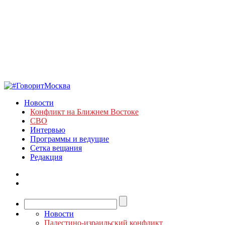
Новости
Конфликт на Ближнем Востоке
СВО
Интервью
Программы и ведущие
Сетка вещания
Редакция
Новости
Палестино-израильский конфликт