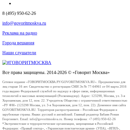
8 (495) 950-62-26
info@govoritmoskva.ru
Реклама на радио
Города вещания
Наши слушатели
Все права защищены. 2014-2026 © «Говорит Москва»
Сетевое издание «ГОВОРИТМОСКВА.РУ/GOVORITMOSKVA.RU». Предназначено для
лиц старше 16 лет. Свидетельство о регистрации СМИ Эл № 77-64961 от 04 марта 2016
года выдано Федеральной службой по надзору в сфере связи, информационных
технологий и массовых коммуникаций (Роскомнадзор). Адрес: 123298, Москва, ул. 3-я
Хорошевская, дом 12, пом. 22. Учредитель Общество с ограниченной ответственностью
«РУ ФМ» (123298 Москва, ул. 3-я Хорошевская, дом 12, пом. 22). Доменное имя сайта
GOVORITMOSKVA.RU. Территория распространения – Российская Федерация и
зарубежные страны. Языки: русский и английский. Главный редактор Бабаян Роман
Георгиевич. Email: info@govoritmoskva.ru. Номер телефона: +7 (495) 950-62-26
*Экстремистские и террористические организации, запрещенные в Российской
Федерации: «Правый сектор», «Украинская повстанческая армия» (УПА), «ИГИЛ»,