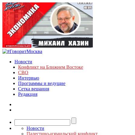
Новости
Конфликт на Ближнем Востоке
СВО
Интервью
Программы и ведущие
Сетка вещания
Редакция
Новости
Палестино-израильский конфликт