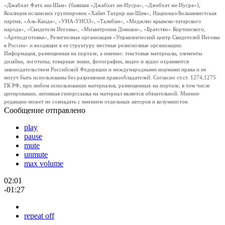
«Джабхат Фатх аш-Шам» (бывшая «Джабхат ан-Нусра», «Джебхат ан-Нусра»),
Коалиция исламских группировок «Хайят Тахрир аш-Шам», Национал-Большевистская
партия, «Аль-Каида», «УНА-УНСО», «Талибан», «Меджлис крымско-татарского
народа», «Свидетели Иеговы», «Мизантропик Дивижн», «Братство» Корчинского,
«Артподготовка», Религиозная организация «Управленческий центр Свидетелей Иеговы
в России» и входящие в ее структуру местные религиозные организации.
Информация, размещенная на портале, а именно: текстовые материалы, элементы
дизайна, логотипы, товарные знаки, фотографии, видео и аудио охраняются
законодательством Российской Федерации и международными нормами права и не
могут быть использованы без разрешения правообладателей. Согласно ст.ст. 1274,1275
ГК РФ, при любом использовании материалов, размещенных на портале, в том числе
цитировании, активная гиперссылка на материал является обязательной. Мнение
редакции может не совпадать с мнением отдельных авторов и колумнистов.
Сообщение отправлено
play
pause
mute
unmute
max volume
02:01
-01:27
repeat off