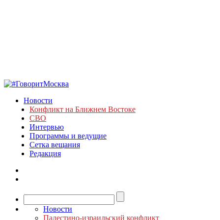
Новости
Конфликт на Ближнем Востоке
СВО
Интервью
Программы и ведущие
Сетка вещания
Редакция
Новости
Палестино-израильский конфликт