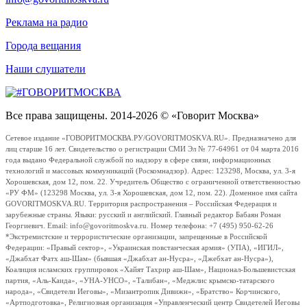
Реклама на радио
Города вещания
Наши слушатели
Все права защищены. 2014-2026 © «Говорит Москва»
Сетевое издание «ГОВОРИТМОСКВА.РУ/GOVORITMOSKVA.RU». Предназначено для
лиц старше 16 лет. Свидетельство о регистрации СМИ Эл № 77-64961 от 04 марта 2016
года выдано Федеральной службой по надзору в сфере связи, информационных
технологий и массовых коммуникаций (Роскомнадзор). Адрес: 123298, Москва, ул. 3-я
Хорошевская, дом 12, пом. 22. Учредитель Общество с ограниченной ответственностью
«РУ ФМ» (123298 Москва, ул. 3-я Хорошевская, дом 12, пом. 22). Доменное имя сайта
GOVORITMOSKVA.RU. Территория распространения – Российская Федерация и
зарубежные страны. Языки: русский и английский. Главный редактор Бабаян Роман
Георгиевич. Email: info@govoritmoskva.ru. Номер телефона: +7 (495) 950-62-26
*Экстремистские и террористические организации, запрещенные в Российской
Федерации: «Правый сектор», «Украинская повстанческая армия» (УПА), «ИГИЛ»,
«Джабхат Фатх аш-Шам» (бывшая «Джабхат ан-Нусра», «Джебхат ан-Нусра»),
Коалиция исламских группировок «Хайят Тахрир аш-Шам», Национал-Большевистская
партия, «Аль-Каида», «УНА-УНСО», «Талибан», «Меджлис крымско-татарского
народа», «Свидетели Иеговы», «Мизантропик Дивижн», «Братство» Корчинского,
«Артподготовка», Религиозная организация «Управленческий центр Свидетелей Иеговы