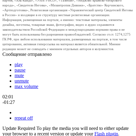
партия, «Аль-Каида», «УНА-УНСО», «Талибан», «Меджлис крымско-татарского
народа», «Свидетели Иеговы», «Мизантропик Дивижн», «Братство» Корчинского,
«Артподготовка», Религиозная организация «Управленческий центр Свидетелей Иеговы
в России» и входящие в ее структуру местные религиозные организации.
Информация, размещенная на портале, а именно: текстовые материалы, элементы
дизайна, логотипы, товарные знаки, фотографии, видео и аудио охраняются
законодательством Российской Федерации и международными нормами права и не
могут быть использованы без разрешения правообладателей. Согласно ст.ст. 1274,1275
ГК РФ, при любом использовании материалов, размещенных на портале, в том числе
цитировании, активная гиперссылка на материал является обязательной. Мнение
редакции может не совпадать с мнением отдельных авторов и колумнистов.
Сообщение отправлено
play
pause
mute
unmute
max volume
02:01
-01:27
repeat off
Update Required
To play the media you will need to either update
your browser to a recent version or update your
Flash plugin
.