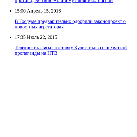
противодействию «тайному влиянию» России
15:00
Апрель 15, 2016
В Госдуме предварительно одобрили законопроект о
новостных агрегаторах
17:35
Июль 22, 2015
Телекритик связал отставку Кулистикова с нехваткой
пропаганды на НТВ