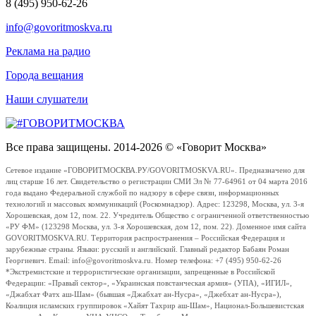
8 (495) 950-62-26
info@govoritmoskva.ru
Реклама на радио
Города вещания
Наши слушатели
Все права защищены. 2014-2026 © «Говорит Москва»
Сетевое издание «ГОВОРИТМОСКВА.РУ/GOVORITMOSKVA.RU». Предназначено для
лиц старше 16 лет. Свидетельство о регистрации СМИ Эл № 77-64961 от 04 марта 2016
года выдано Федеральной службой по надзору в сфере связи, информационных
технологий и массовых коммуникаций (Роскомнадзор). Адрес: 123298, Москва, ул. 3-я
Хорошевская, дом 12, пом. 22. Учредитель Общество с ограниченной ответственностью
«РУ ФМ» (123298 Москва, ул. 3-я Хорошевская, дом 12, пом. 22). Доменное имя сайта
GOVORITMOSKVA.RU. Территория распространения – Российская Федерация и
зарубежные страны. Языки: русский и английский. Главный редактор Бабаян Роман
Георгиевич. Email: info@govoritmoskva.ru. Номер телефона: +7 (495) 950-62-26
*Экстремистские и террористические организации, запрещенные в Российской
Федерации: «Правый сектор», «Украинская повстанческая армия» (УПА), «ИГИЛ»,
«Джабхат Фатх аш-Шам» (бывшая «Джабхат ан-Нусра», «Джебхат ан-Нусра»),
Коалиция исламских группировок «Хайят Тахрир аш-Шам», Национал-Большевистская