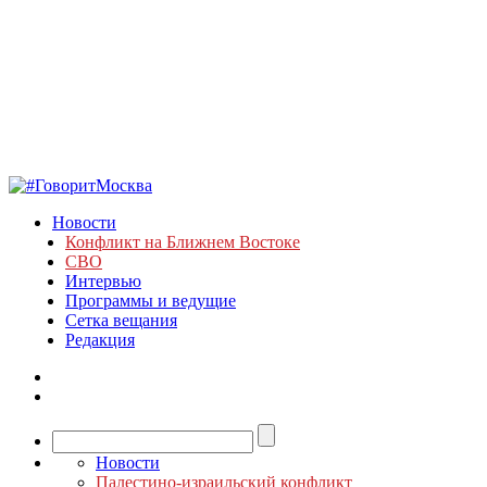
Новости
Конфликт на Ближнем Востоке
СВО
Интервью
Программы и ведущие
Сетка вещания
Редакция
Новости
Палестино-израильский конфликт