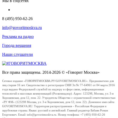
Мы в соцсетях
8 (495) 950-62-26
info@govoritmoskva.ru
Реклама на радио
Города вещания
Наши слушатели
Все права защищены. 2014-2026 © «Говорит Москва»
Сетевое издание «ГОВОРИТМОСКВА.РУ/GOVORITMOSKVA.RU». Предназначено для
лиц старше 16 лет. Свидетельство о регистрации СМИ Эл № 77-64961 от 04 марта 2016
года выдано Федеральной службой по надзору в сфере связи, информационных
технологий и массовых коммуникаций (Роскомнадзор). Адрес: 123298, Москва, ул. 3-я
Хорошевская, дом 12, пом. 22. Учредитель Общество с ограниченной ответственностью
«РУ ФМ» (123298 Москва, ул. 3-я Хорошевская, дом 12, пом. 22). Доменное имя сайта
GOVORITMOSKVA.RU. Территория распространения – Российская Федерация и
зарубежные страны. Языки: русский и английский. Главный редактор Бабаян Роман
Георгиевич. Email: info@govoritmoskva.ru. Номер телефона: +7 (495) 950-62-26