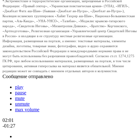
*Экстремистские и террористические организации, запрещенные в Российской
Федерации: «Правый сектор», «Украинская повстанческая армия» (УПА), «ИГИЛ»,
«Джабхат Фатх аш-Шам» (бывшая «Джабхат ан-Нусра», «Джебхат ан-Нусра»),
Коалиция исламских группировок «Хайят Тахрир аш-Шам», Национал-Большевистская
партия, «Аль-Каида», «УНА-УНСО», «Талибан», «Меджлис крымско-татарского
народа», «Свидетели Иеговы», «Мизантропик Дивижн», «Братство» Корчинского,
«Артподготовка», Религиозная организация «Управленческий центр Свидетелей Иеговы
в России» и входящие в ее структуру местные религиозные организации.
Информация, размещенная на портале, а именно: текстовые материалы, элементы
дизайна, логотипы, товарные знаки, фотографии, видео и аудио охраняются
законодательством Российской Федерации и международными нормами права и не
могут быть использованы без разрешения правообладателей. Согласно ст.ст. 1274,1275
ГК РФ, при любом использовании материалов, размещенных на портале, в том числе
цитировании, активная гиперссылка на материал является обязательной. Мнение
редакции может не совпадать с мнением отдельных авторов и колумнистов.
Сообщение отправлено
play
pause
mute
unmute
max volume
02:01
-01:27