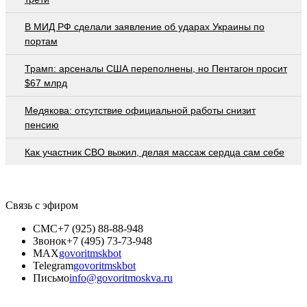
В МИД РФ сделали заявление об ударах Украины по
портам
Трамп: арсеналы США переполнены, но Пентагон просит
$67 млрд
Медякова: отсутствие официальной работы снизит
пенсию
Как участник СВО выжил, делая массаж сердца сам себе
Связь с эфиром
СМС
+7 (925) 88-88-948
Звонок
+7 (495) 73-73-948
MAX
govoritmskbot
Telegram
govoritmskbot
Письмо
info@govoritmoskva.ru