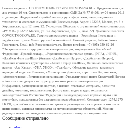
Сетевое издание «ГОВОРИТМОСКВА.РУ/GOVORITMOSKVA.RU». Предназначено для
лиц старше 16 лет. Свидетельство о регистрации СМИ Эл № 77-64961 от 04 марта 2016
года выдано Федеральной службой по надзору в сфере связи, информационных
технологий и массовых коммуникаций (Роскомнадзор). Адрес: 123298, Москва, ул. 3-я
Хорошевская, дом 12, пом. 22. Учредитель Общество с ограниченной ответственностью
«РУ ФМ» (123298 Москва, ул. 3-я Хорошевская, дом 12, пом. 22). Доменное имя сайта
GOVORITMOSKVA.RU. Территория распространения – Российская Федерация и
зарубежные страны. Языки: русский и английский. Главный редактор Бабаян Роман
Георгиевич. Email: info@govoritmoskva.ru. Номер телефона: +7 (495) 950-62-26
*Экстремистские и террористические организации, запрещенные в Российской
Федерации: «Правый сектор», «Украинская повстанческая армия» (УПА), «ИГИЛ»,
«Джабхат Фатх аш-Шам» (бывшая «Джабхат ан-Нусра», «Джебхат ан-Нусра»),
Коалиция исламских группировок «Хайят Тахрир аш-Шам», Национал-Большевистская
партия, «Аль-Каида», «УНА-УНСО», «Талибан», «Меджлис крымско-татарского
народа», «Свидетели Иеговы», «Мизантропик Дивижн», «Братство» Корчинского,
«Артподготовка», Религиозная организация «Управленческий центр Свидетелей Иеговы
в России» и входящие в ее структуру местные религиозные организации.
Информация, размещенная на портале, а именно: текстовые материалы, элементы
дизайна, логотипы, товарные знаки, фотографии, видео и аудио охраняются
законодательством Российской Федерации и международными нормами права и не
могут быть использованы без разрешения правообладателей. Согласно ст.ст. 1274,1275
ГК РФ, при любом использовании материалов, размещенных на портале, в том числе
цитировании, активная гиперссылка на материал является обязательной. Мнение
редакции может не совпадать с мнением отдельных авторов и колумнистов.
Сообщение отправлено
play