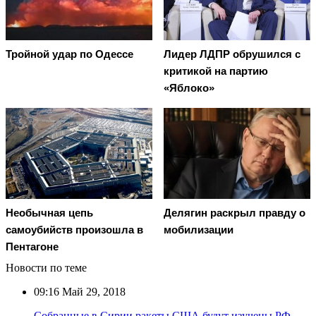
Тройной удар по Одессe
Лидер ЛДПР обрушился с
критикой на партию
«Яблоко»
Необычная цепь
Делягин раскрыл правду о
самоубийств произошла в
мобилизации
Пентагоне
Новости по теме
09:16
Май 29, 2018
Собранные в Сирии ракеты США будут изучены РФ