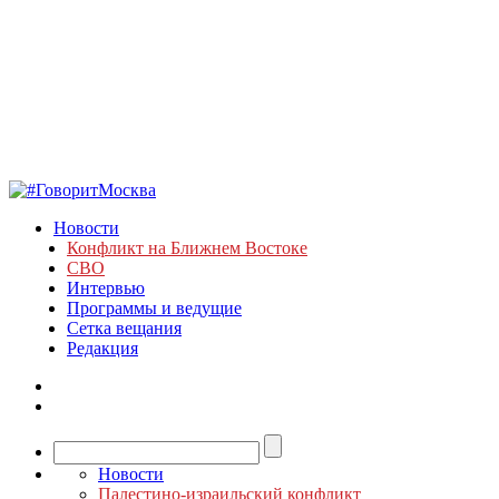
Новости
Конфликт на Ближнем Востоке
СВО
Интервью
Программы и ведущие
Сетка вещания
Редакция
Новости
Палестино-израильский конфликт