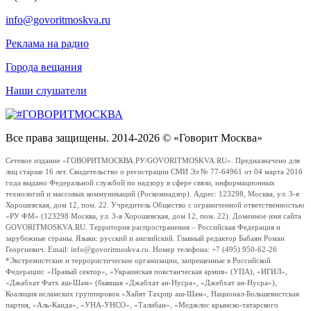
info@govoritmoskva.ru
Реклама на радио
Города вещания
Наши слушатели
Все права защищены. 2014-2026 © «Говорит Москва»
Сетевое издание «ГОВОРИТМОСКВА.РУ/GOVORITMOSKVA.RU». Предназначено для
лиц старше 16 лет. Свидетельство о регистрации СМИ Эл № 77-64961 от 04 марта 2016
года выдано Федеральной службой по надзору в сфере связи, информационных
технологий и массовых коммуникаций (Роскомнадзор). Адрес: 123298, Москва, ул. 3-я
Хорошевская, дом 12, пом. 22. Учредитель Общество с ограниченной ответственностью
«РУ ФМ» (123298 Москва, ул. 3-я Хорошевская, дом 12, пом. 22). Доменное имя сайта
GOVORITMOSKVA.RU. Территория распространения – Российская Федерация и
зарубежные страны. Языки: русский и английский. Главный редактор Бабаян Роман
Георгиевич. Email: info@govoritmoskva.ru. Номер телефона: +7 (495) 950-62-26
*Экстремистские и террористические организации, запрещенные в Российской
Федерации: «Правый сектор», «Украинская повстанческая армия» (УПА), «ИГИЛ»,
«Джабхат Фатх аш-Шам» (бывшая «Джабхат ан-Нусра», «Джебхат ан-Нусра»),
Коалиция исламских группировок «Хайят Тахрир аш-Шам», Национал-Большевистская
партия, «Аль-Каида», «УНА-УНСО», «Талибан», «Меджлис крымско-татарского