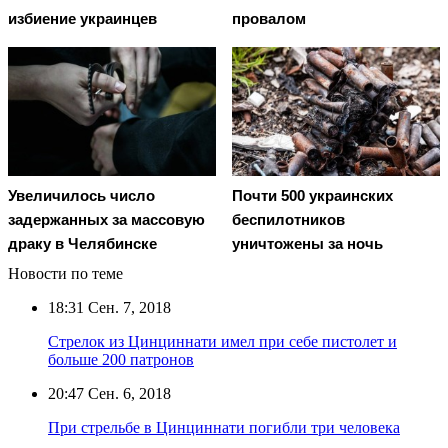
избиение украинцев
провалом
Увеличилось число
Почти 500 украинских
задержанных за массовую
беспилотников
драку в Челябинске
уничтожены за ночь
Новости по теме
18:31
Сен. 7, 2018
Стрелок из Цинциннати имел при себе пистолет и
больше 200 патронов
20:47
Сен. 6, 2018
При стрельбе в Цинциннати погибли три человека