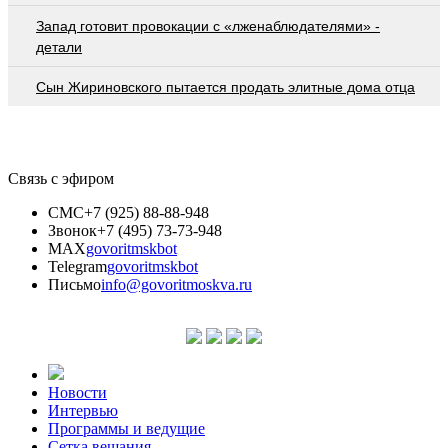
Запад готовит провокации с «лженаблюдателями» -
детали
Сын Жириновского пытается продать элитные дома отца
Связь с эфиром
СМС
+7 (925) 88-88-948
Звонок
+7 (495) 73-73-948
MAX
govoritmskbot
Telegram
govoritmskbot
Письмо
info@govoritmoskva.ru
Новости
Интервью
Программы и ведущие
Сетка вещания