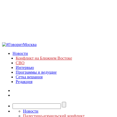
Новости
Конфликт на Ближнем Востоке
СВО
Интервью
Программы и ведущие
Сетка вещания
Редакция
Новости
Палестино-израильский конфликт