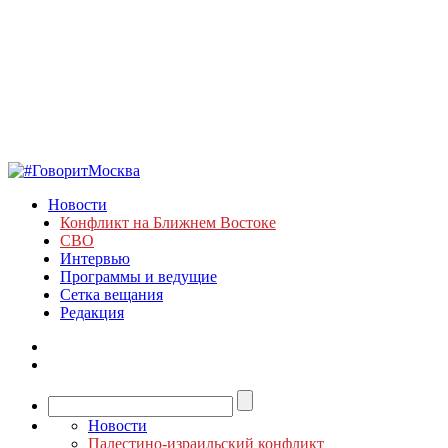
Новости
Конфликт на Ближнем Востоке
СВО
Интервью
Программы и ведущие
Сетка вещания
Редакция
Новости
Палестино-израильский конфликт