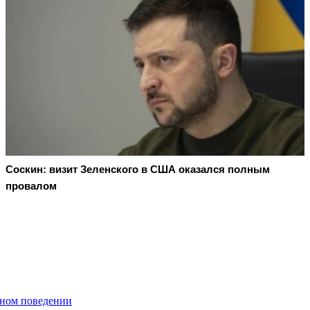
Соскин: визит Зеленского в США оказался полным
провалом
йном поведении