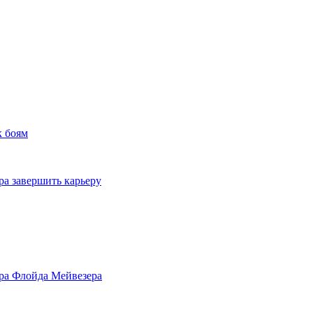
к боям
а завершить карьеру
ра Флойда Мейвезера