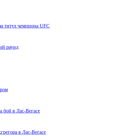
за титул чемпиона UFC
ий раунд
ором
 бой в Лас-Вегасе
грегора в Лас-Вегасе