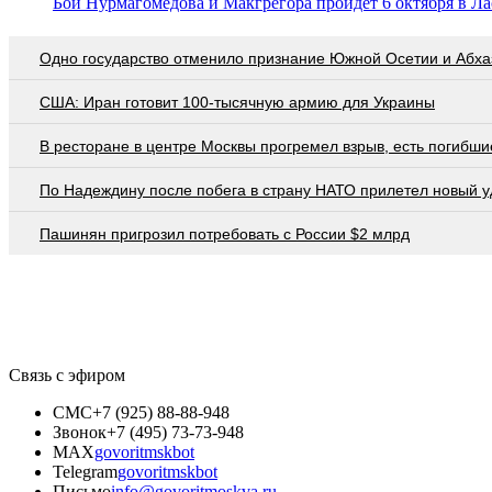
Бой Нурмагомедова и Макгрегора пройдёт 6 октября в Ла
Одно государство отменило признание Южной Осетии и Абха
США: Иран готовит 100-тысячную армию для Украины
В ресторане в центре Москвы прогремел взрыв, есть погибши
По Надеждину после побега в страну НАТО прилетел новый у
Пашинян пригрозил потребовать c России $2 млрд
Связь с эфиром
СМС
+7 (925) 88-88-948
Звонок
+7 (495) 73-73-948
MAX
govoritmskbot
Telegram
govoritmskbot
Письмо
info@govoritmoskva.ru