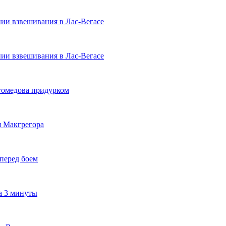
ии взвешивания в Лас-Вегасе
ии взвешивания в Лас-Вегасе
гомедова придурком
я Макгрегора
перед боем
а 3 минуты