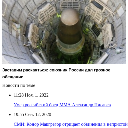
Заставим раскаяться: союзник России дал грозное
обещание
Новости по теме
11:28
Ноя. 1, 2022
Умер российский боец ММА Александр Писарев
19:55
Сен. 12, 2020
СМИ: Конор Макгрегор отрицает обвинения в непристо