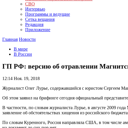
СВО
Интервью
Программы и ведущие
Сетка вещания
Редакция
Приложение
Главная
Новости
В мире
В России
ГП РФ: версию об отравлении Магнитск
12:14
Ноя. 19, 2018
Журналист Олег Лурье, содержавшийся с юристом Сергеем Маг
Об этом заявил на брифинге сегодня официальный представит
В частности, по словам журналиста Лурье, в августе 2009 год
заявление об обстоятельствах хищения из российского бюджета
По словам Куренного, Россия направляла США, в том числе ам
на документ до сих пор нет.