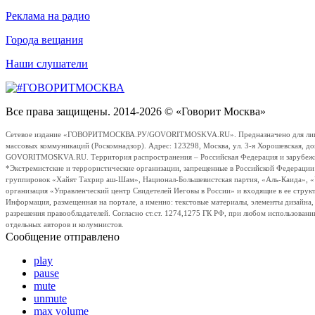
Реклама на радио
Города вещания
Наши слушатели
Все права защищены. 2014-2026 © «Говорит Москва»
Сетевое издание «ГОВОРИТМОСКВА.РУ/GOVORITMOSKVA.RU». Предназначено для лиц стар
массовых коммуникаций (Роскомнадзор). Адрес: 123298, Москва, ул. 3-я Хорошевская, д
GOVORITMOSKVA.RU. Территория распространения – Российская Федерация и зарубежные с
*Экстремистские и террористические организации, запрещенные в Российской Федераци
группировок «Хайят Тахрир аш-Шам», Национал-Большевистская партия, «Аль-Каида», 
организация «Управленческий центр Свидетелей Иеговы в России» и входящие в ее струк
Информация, размещенная на портале, а именно: текстовые материалы, элементы дизайна
разрешения правообладателей. Согласно ст.ст. 1274,1275 ГК РФ, при любом использовани
отдельных авторов и колумнистов.
Сообщение отправлено
play
pause
mute
unmute
max volume