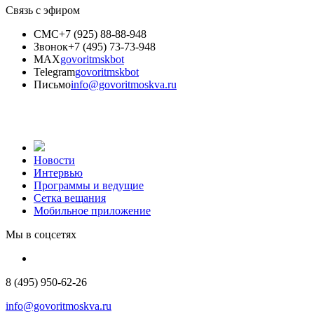
Связь с эфиром
СМС
+7 (925) 88-88-948
Звонок
+7 (495) 73-73-948
MAX
govoritmskbot
Telegram
govoritmskbot
Письмо
info@govoritmoskva.ru
Новости
Интервью
Программы и ведущие
Сетка вещания
Мобильное приложение
Мы в соцсетях
8 (495) 950-62-26
info@govoritmoskva.ru