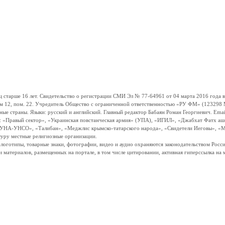
ше 16 лет. Свидетельство о регистрации СМИ Эл № 77-64961 от 04 марта 2016 года вы
ом 12, пом. 22. Учредитель Общество с ограниченной ответственностью «РУ ФМ» (123298 Мо
траны. Языки: русский и английский. Главный редактор Бабаян Роман Георгиевич. Email:
и: «Правый сектор», «Украинская повстанческая армия» (УПА), «ИГИЛ», «Джабхат Фатх а
«УНА-УНСО», «Талибан», «Меджлис крымско-татарского народа», «Свидетели Иеговы», «М
туру местные религиозные организации.
, логотипы, товарные знаки, фотографии, видео и аудио охраняются законодательством Ро
и материалов, размещенных на портале, в том числе цитировании, активная гиперссылка на 