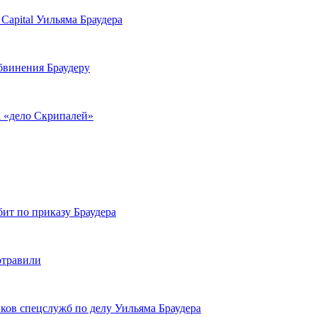
Capital Уильяма Браудера
бвинения Браудеру
а «дело Скрипалей»
ит по приказу Браудера
отравили
ков спецслужб по делу Уильяма Браудера