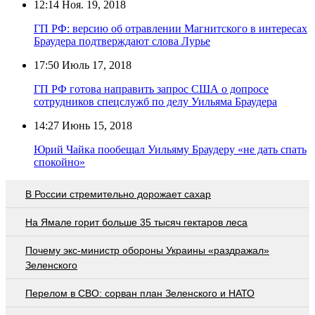
12:14
Ноя. 19, 2018
ГП РФ: версию об отравлении Магнитского в интересах
Браудера подтверждают слова Лурье
17:50
Июль 17, 2018
ГП РФ готова направить запрос США о допросе
сотрудников спецслужб по делу Уильяма Браудера
14:27
Июнь 15, 2018
Юрий Чайка пообещал Уильяму Браудеру «не дать спать
спокойно»
В России стремительно дорожает сахар
На Ямале горит больше 35 тысяч гектаров леса
Почему экс-министр обороны Украины «раздражал»
Зеленского
Перелом в СВО: сорван план Зеленского и НАТО