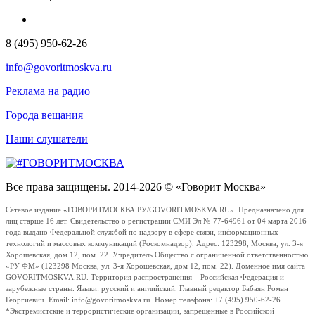
8 (495) 950-62-26
info@govoritmoskva.ru
Реклама на радио
Города вещания
Наши слушатели
Все права защищены. 2014-2026 © «Говорит Москва»
Сетевое издание «ГОВОРИТМОСКВА.РУ/GOVORITMOSKVA.RU». Предназначено для
лиц старше 16 лет. Свидетельство о регистрации СМИ Эл № 77-64961 от 04 марта 2016
года выдано Федеральной службой по надзору в сфере связи, информационных
технологий и массовых коммуникаций (Роскомнадзор). Адрес: 123298, Москва, ул. 3-я
Хорошевская, дом 12, пом. 22. Учредитель Общество с ограниченной ответственностью
«РУ ФМ» (123298 Москва, ул. 3-я Хорошевская, дом 12, пом. 22). Доменное имя сайта
GOVORITMOSKVA.RU. Территория распространения – Российская Федерация и
зарубежные страны. Языки: русский и английский. Главный редактор Бабаян Роман
Георгиевич. Email: info@govoritmoskva.ru. Номер телефона: +7 (495) 950-62-26
*Экстремистские и террористические организации, запрещенные в Российской