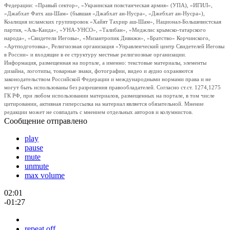
Федерации: «Правый сектор», «Украинская повстанческая армия» (УПА), «ИГИЛ»,
«Джабхат Фатх аш-Шам» (бывшая «Джабхат ан-Нусра», «Джебхат ан-Нусра»),
Коалиция исламских группировок «Хайят Тахрир аш-Шам», Национал-Большевистская
партия, «Аль-Каида», «УНА-УНСО», «Талибан», «Меджлис крымско-татарского
народа», «Свидетели Иеговы», «Мизантропик Дивижн», «Братство» Корчинского,
«Артподготовка», Религиозная организация «Управленческий центр Свидетелей Иеговы
в России» и входящие в ее структуру местные религиозные организации.
Информация, размещенная на портале, а именно: текстовые материалы, элементы
дизайна, логотипы, товарные знаки, фотографии, видео и аудио охраняются
законодательством Российской Федерации и международными нормами права и не
могут быть использованы без разрешения правообладателей. Согласно ст.ст. 1274,1275
ГК РФ, при любом использовании материалов, размещенных на портале, в том числе
цитировании, активная гиперссылка на материал является обязательной. Мнение
редакции может не совпадать с мнением отдельных авторов и колумнистов.
Сообщение отправлено
play
pause
mute
unmute
max volume
02:01
-01:27
repeat off