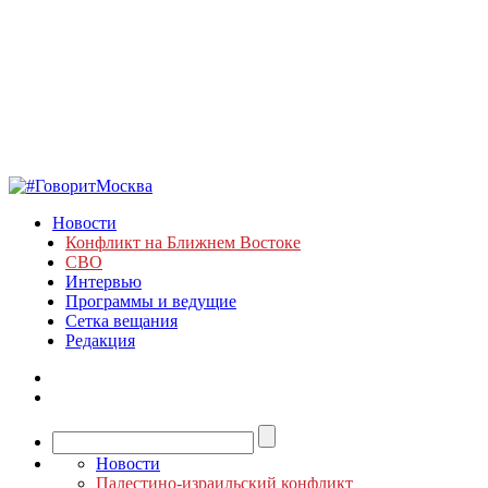
Новости
Конфликт на Ближнем Востоке
СВО
Интервью
Программы и ведущие
Сетка вещания
Редакция
Новости
Палестино-израильский конфликт