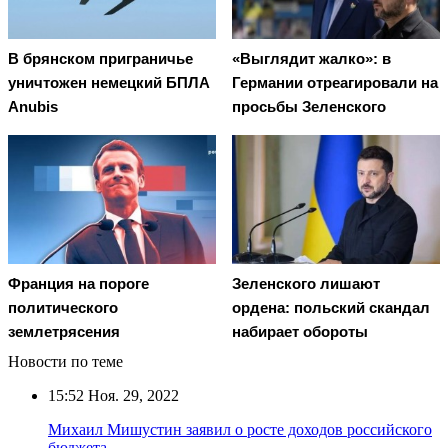
В брянском приграничье
«Выглядит жалко»: в
уничтожен немецкий БПЛА
Германии отреагировали на
Anubis
просьбы Зеленского
Франция на пороге
Зеленского лишают
политического
ордена: польский скандал
землетрясения
набирает обороты
Новости по теме
15:52
Ноя. 29, 2022
Михаил Мишустин заявил о росте доходов российского
бюджета