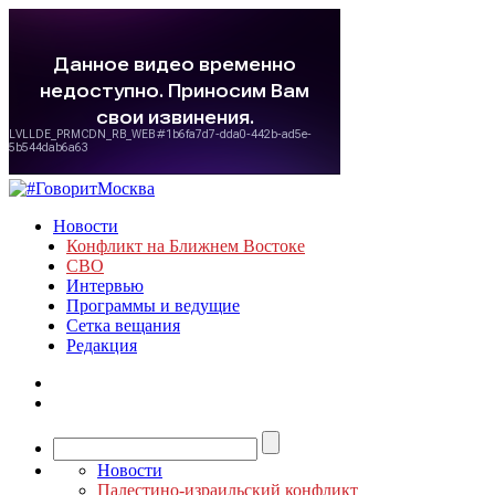
Новости
Конфликт на Ближнем Востоке
СВО
Интервью
Программы и ведущие
Сетка вещания
Редакция
Новости
Палестино-израильский конфликт