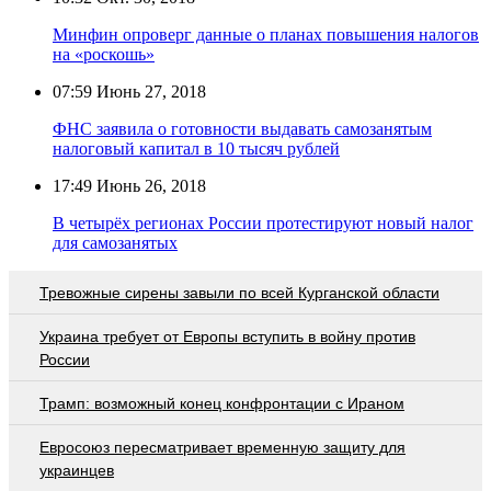
Минфин опроверг данные о планах повышения налогов
на «роскошь»
07:59
Июнь 27, 2018
ФНС заявила о готовности выдавать самозанятым
налоговый капитал в 10 тысяч рублей
17:49
Июнь 26, 2018
В четырёх регионах России протестируют новый налог
для самозанятых
Тревожные сирены завыли по всей Курганской области
Украина требует от Европы вступить в войну против
России
Трамп: возможный конец конфронтации с Ираном
Евросоюз пересматривает временную защиту для
украинцев