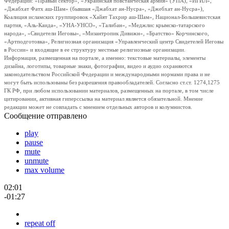
Федерации: «Правый сектор», «Украинская повстанческая армия» (УПА), «ИГИЛ»,
«Джабхат Фатх аш-Шам» (бывшая «Джабхат ан-Нусра», «Джебхат ан-Нусра»),
Коалиция исламских группировок «Хайят Тахрир аш-Шам», Национал-Большевистская
партия, «Аль-Каида», «УНА-УНСО», «Талибан», «Меджлис крымско-татарского
народа», «Свидетели Иеговы», «Мизантропик Дивижн», «Братство» Корчинского,
«Артподготовка», Религиозная организация «Управленческий центр Свидетелей Иеговы
в России» и входящие в ее структуру местные религиозные организации.
Информация, размещенная на портале, а именно: текстовые материалы, элементы
дизайна, логотипы, товарные знаки, фотографии, видео и аудио охраняются
законодательством Российской Федерации и международными нормами права и не
могут быть использованы без разрешения правообладателей. Согласно ст.ст. 1274,1275
ГК РФ, при любом использовании материалов, размещенных на портале, в том числе
цитировании, активная гиперссылка на материал является обязательной. Мнение
редакции может не совпадать с мнением отдельных авторов и колумнистов.
Сообщение отправлено
play
pause
mute
unmute
max volume
02:01
-01:27
repeat off