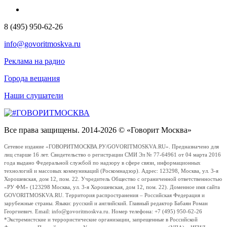
8 (495) 950-62-26
info@govoritmoskva.ru
Реклама на радио
Города вещания
Наши слушатели
Все права защищены. 2014-2026 © «Говорит Москва»
Сетевое издание «ГОВОРИТМОСКВА.РУ/GOVORITMOSKVA.RU». Предназначено для
лиц старше 16 лет. Свидетельство о регистрации СМИ Эл № 77-64961 от 04 марта 2016
года выдано Федеральной службой по надзору в сфере связи, информационных
технологий и массовых коммуникаций (Роскомнадзор). Адрес: 123298, Москва, ул. 3-я
Хорошевская, дом 12, пом. 22. Учредитель Общество с ограниченной ответственностью
«РУ ФМ» (123298 Москва, ул. 3-я Хорошевская, дом 12, пом. 22). Доменное имя сайта
GOVORITMOSKVA.RU. Территория распространения – Российская Федерация и
зарубежные страны. Языки: русский и английский. Главный редактор Бабаян Роман
Георгиевич. Email: info@govoritmoskva.ru. Номер телефона: +7 (495) 950-62-26
*Экстремистские и террористические организации, запрещенные в Российской