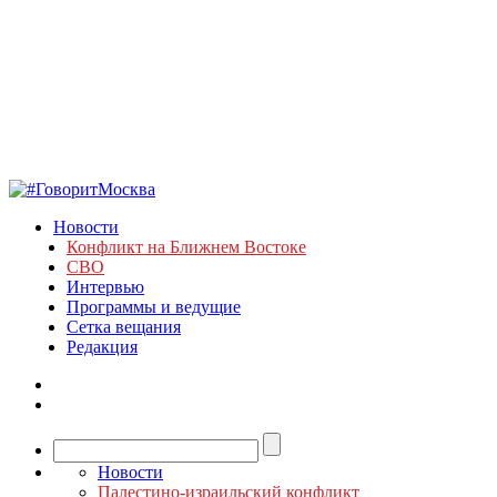
Новости
Конфликт на Ближнем Востоке
СВО
Интервью
Программы и ведущие
Сетка вещания
Редакция
Новости
Палестино-израильский конфликт