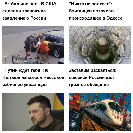
"Ее больше нет". В США
"Никто не полезет":
сделали тревожное
британцев потрясло
заявление о России
происходящее в Одессе
"Путин ждет тебя": в
Заставим раскаяться:
Польше началось массовое
союзник России дал
избиение украинцев
грозное обещание