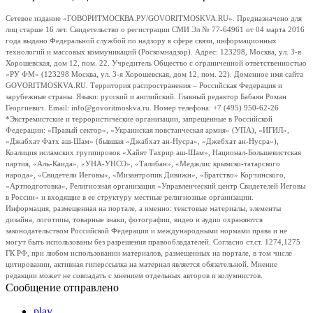
Сетевое издание «ГОВОРИТМОСКВА.РУ/GOVORITMOSKVA.RU». Предназначено для
лиц старше 16 лет. Свидетельство о регистрации СМИ Эл № 77-64961 от 04 марта 2016
года выдано Федеральной службой по надзору в сфере связи, информационных
технологий и массовых коммуникаций (Роскомнадзор). Адрес: 123298, Москва, ул. 3-я
Хорошевская, дом 12, пом. 22. Учредитель Общество с ограниченной ответственностью
«РУ ФМ» (123298 Москва, ул. 3-я Хорошевская, дом 12, пом. 22). Доменное имя сайта
GOVORITMOSKVA.RU. Территория распространения – Российская Федерация и
зарубежные страны. Языки: русский и английский. Главный редактор Бабаян Роман
Георгиевич. Email: info@govoritmoskva.ru. Номер телефона: +7 (495) 950-62-26
*Экстремистские и террористические организации, запрещенные в Российской
Федерации: «Правый сектор», «Украинская повстанческая армия» (УПА), «ИГИЛ»,
«Джабхат Фатх аш-Шам» (бывшая «Джабхат ан-Нусра», «Джебхат ан-Нусра»),
Коалиция исламских группировок «Хайят Тахрир аш-Шам», Национал-Большевистская
партия, «Аль-Каида», «УНА-УНСО», «Талибан», «Меджлис крымско-татарского
народа», «Свидетели Иеговы», «Мизантропик Дивижн», «Братство» Корчинского,
«Артподготовка», Религиозная организация «Управленческий центр Свидетелей Иеговы
в России» и входящие в ее структуру местные религиозные организации.
Информация, размещенная на портале, а именно: текстовые материалы, элементы
дизайна, логотипы, товарные знаки, фотографии, видео и аудио охраняются
законодательством Российской Федерации и международными нормами права и не
могут быть использованы без разрешения правообладателей. Согласно ст.ст. 1274,1275
ГК РФ, при любом использовании материалов, размещенных на портале, в том числе
цитировании, активная гиперссылка на материал является обязательной. Мнение
редакции может не совпадать с мнением отдельных авторов и колумнистов.
Сообщение отправлено
play