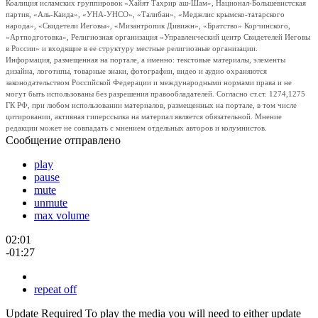
Коалиция исламских группировок «Хайят Тахрир аш-Шам», Национал-Большевистская
партия, «Аль-Каида», «УНА-УНСО», «Талибан», «Меджлис крымско-татарского
народа», «Свидетели Иеговы», «Мизантропик Дивижн», «Братство» Корчинского,
«Артподготовка», Религиозная организация «Управленческий центр Свидетелей Иеговы
в России» и входящие в ее структуру местные религиозные организации.
Информация, размещенная на портале, а именно: текстовые материалы, элементы
дизайна, логотипы, товарные знаки, фотографии, видео и аудио охраняются
законодательством Российской Федерации и международными нормами права и не
могут быть использованы без разрешения правообладателей. Согласно ст.ст. 1274,1275
ГК РФ, при любом использовании материалов, размещенных на портале, в том числе
цитировании, активная гиперссылка на материал является обязательной. Мнение
редакции может не совпадать с мнением отдельных авторов и колумнистов.
Сообщение отправлено
play
pause
mute
unmute
max volume
02:01
-01:27
repeat off
Update Required
To play the media you will need to either update