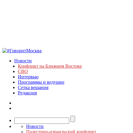
Новости
Конфликт на Ближнем Востоке
СВО
Интервью
Программы и ведущие
Сетка вещания
Редакция
Новости
Палестино-израильский конфликт