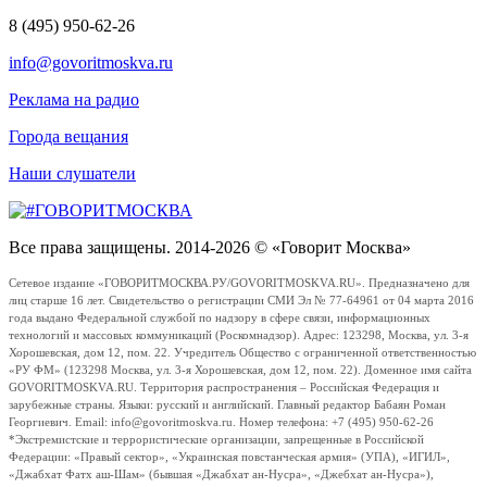
8 (495) 950-62-26
info@govoritmoskva.ru
Реклама на радио
Города вещания
Наши слушатели
Все права защищены. 2014-2026 © «Говорит Москва»
Сетевое издание «ГОВОРИТМОСКВА.РУ/GOVORITMOSKVA.RU». Предназначено для
лиц старше 16 лет. Свидетельство о регистрации СМИ Эл № 77-64961 от 04 марта 2016
года выдано Федеральной службой по надзору в сфере связи, информационных
технологий и массовых коммуникаций (Роскомнадзор). Адрес: 123298, Москва, ул. 3-я
Хорошевская, дом 12, пом. 22. Учредитель Общество с ограниченной ответственностью
«РУ ФМ» (123298 Москва, ул. 3-я Хорошевская, дом 12, пом. 22). Доменное имя сайта
GOVORITMOSKVA.RU. Территория распространения – Российская Федерация и
зарубежные страны. Языки: русский и английский. Главный редактор Бабаян Роман
Георгиевич. Email: info@govoritmoskva.ru. Номер телефона: +7 (495) 950-62-26
*Экстремистские и террористические организации, запрещенные в Российской
Федерации: «Правый сектор», «Украинская повстанческая армия» (УПА), «ИГИЛ»,
«Джабхат Фатх аш-Шам» (бывшая «Джабхат ан-Нусра», «Джебхат ан-Нусра»),