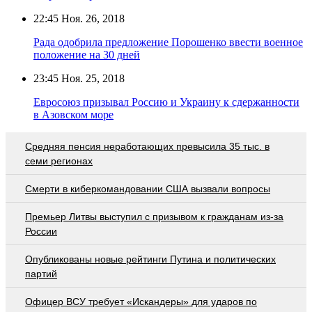
22:45
Ноя. 26, 2018
Рада одобрила предложение Порошенко ввести военное
положение на 30 дней
23:45
Ноя. 25, 2018
Евросоюз призывал Россию и Украину к сдержанности
в Азовском море
Средняя пенсия неработающих превысила 35 тыс. в
семи регионах
Смерти в киберкомандовании США вызвали вопросы
Премьер Литвы выступил с призывом к гражданам из-за
России
Опубликованы новые рейтинги Путина и политических
партий
Офицер ВСУ требует «Искандеры» для ударов по