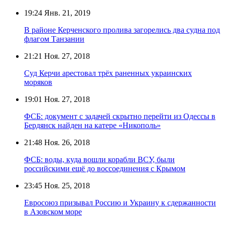
19:24
Янв. 21, 2019
В районе Керченского пролива загорелись два судна под
флагом Танзании
21:21
Ноя. 27, 2018
Суд Керчи арестовал трёх раненных украинских
моряков
19:01
Ноя. 27, 2018
ФСБ: документ с задачей скрытно перейти из Одессы в
Бердянск найден на катере «Никополь»
21:48
Ноя. 26, 2018
ФСБ: воды, куда вошли корабли ВСУ, были
российскими ещё до воссоединения с Крымом
23:45
Ноя. 25, 2018
Евросоюз призывал Россию и Украину к сдержанности
в Азовском море