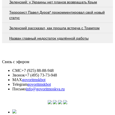
Зеленский: у Украины нет планов возвращать Крым
Террорист Павел Дуров* прокомментировал свой новый
статус
Зеленский рассказал, как прошла встреча с Трампом
Назван главный недостаток удалённой работы
Связь с эфиром
СМС
+7 (925) 88-88-948
Звонок
+7 (495) 73-73-948
MAX
govoritmskbot
Telegram
govoritmskbot
Письмо
info@govoritmoskva.ru