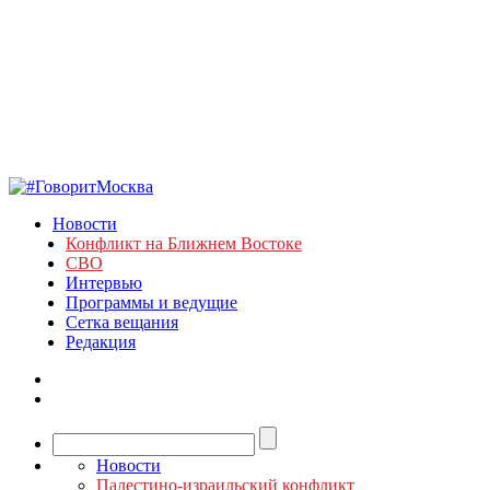
Новости
Конфликт на Ближнем Востоке
СВО
Интервью
Программы и ведущие
Сетка вещания
Редакция
Новости
Палестино-израильский конфликт