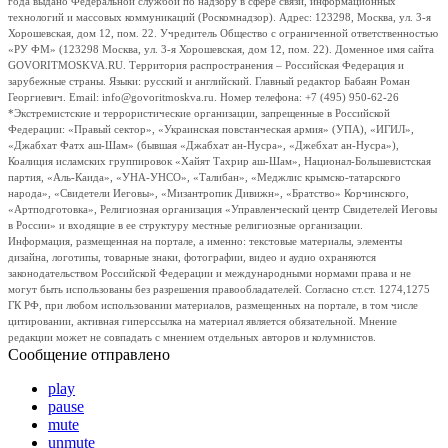
года выдано Федеральной службой по надзору в сфере связи, информационных
технологий и массовых коммуникаций (Роскомнадзор). Адрес: 123298, Москва, ул. 3-я
Хорошевская, дом 12, пом. 22. Учредитель Общество с ограниченной ответственностью
«РУ ФМ» (123298 Москва, ул. 3-я Хорошевская, дом 12, пом. 22). Доменное имя сайта
GOVORITMOSKVA.RU. Территория распространения – Российская Федерация и
зарубежные страны. Языки: русский и английский. Главный редактор Бабаян Роман
Георгиевич. Email: info@govoritmoskva.ru. Номер телефона: +7 (495) 950-62-26
*Экстремистские и террористические организации, запрещенные в Российской
Федерации: «Правый сектор», «Украинская повстанческая армия» (УПА), «ИГИЛ»,
«Джабхат Фатх аш-Шам» (бывшая «Джабхат ан-Нусра», «Джебхат ан-Нусра»),
Коалиция исламских группировок «Хайят Тахрир аш-Шам», Национал-Большевистская
партия, «Аль-Каида», «УНА-УНСО», «Талибан», «Меджлис крымско-татарского
народа», «Свидетели Иеговы», «Мизантропик Дивижн», «Братство» Корчинского,
«Артподготовка», Религиозная организация «Управленческий центр Свидетелей Иеговы
в России» и входящие в ее структуру местные религиозные организации.
Информация, размещенная на портале, а именно: текстовые материалы, элементы
дизайна, логотипы, товарные знаки, фотографии, видео и аудио охраняются
законодательством Российской Федерации и международными нормами права и не
могут быть использованы без разрешения правообладателей. Согласно ст.ст. 1274,1275
ГК РФ, при любом использовании материалов, размещенных на портале, в том числе
цитировании, активная гиперссылка на материал является обязательной. Мнение
редакции может не совпадать с мнением отдельных авторов и колумнистов.
Сообщение отправлено
play
pause
mute
unmute