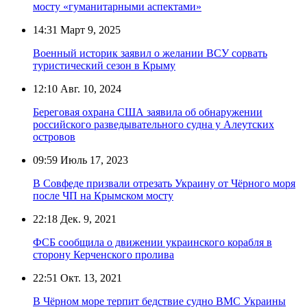
мосту «гуманитарными аспектами»
14:31
Март 9, 2025
Военный историк заявил о желании ВСУ сорвать
туристический сезон в Крыму
12:10
Авг. 10, 2024
Береговая охрана США заявила об обнаружении
российского разведывательного судна у Алеутских
островов
09:59
Июль 17, 2023
В Совфеде призвали отрезать Украину от Чёрного моря
после ЧП на Крымском мосту
22:18
Дек. 9, 2021
ФСБ сообщила о движении украинского корабля в
сторону Керченского пролива
22:51
Окт. 13, 2021
В Чёрном море терпит бедствие судно ВМС Украины