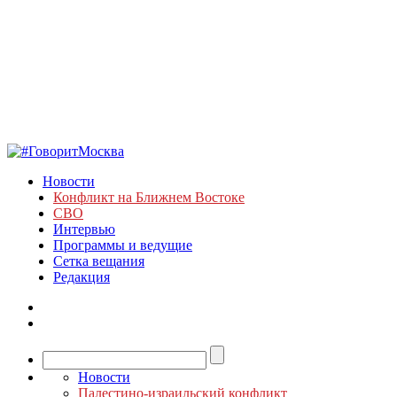
Новости
Конфликт на Ближнем Востоке
СВО
Интервью
Программы и ведущие
Сетка вещания
Редакция
Новости
Палестино-израильский конфликт