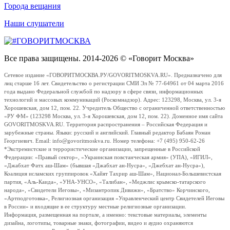
Города вещания
Наши слушатели
Все права защищены. 2014-2026 © «Говорит Москва»
Сетевое издание «ГОВОРИТМОСКВА.РУ/GOVORITMOSKVA.RU». Предназначено для
лиц старше 16 лет. Свидетельство о регистрации СМИ Эл № 77-64961 от 04 марта 2016
года выдано Федеральной службой по надзору в сфере связи, информационных
технологий и массовых коммуникаций (Роскомнадзор). Адрес: 123298, Москва, ул. 3-я
Хорошевская, дом 12, пом. 22. Учредитель Общество с ограниченной ответственностью
«РУ ФМ» (123298 Москва, ул. 3-я Хорошевская, дом 12, пом. 22). Доменное имя сайта
GOVORITMOSKVA.RU. Территория распространения – Российская Федерация и
зарубежные страны. Языки: русский и английский. Главный редактор Бабаян Роман
Георгиевич. Email: info@govoritmoskva.ru. Номер телефона: +7 (495) 950-62-26
*Экстремистские и террористические организации, запрещенные в Российской
Федерации: «Правый сектор», «Украинская повстанческая армия» (УПА), «ИГИЛ»,
«Джабхат Фатх аш-Шам» (бывшая «Джабхат ан-Нусра», «Джебхат ан-Нусра»),
Коалиция исламских группировок «Хайят Тахрир аш-Шам», Национал-Большевистская
партия, «Аль-Каида», «УНА-УНСО», «Талибан», «Меджлис крымско-татарского
народа», «Свидетели Иеговы», «Мизантропик Дивижн», «Братство» Корчинского,
«Артподготовка», Религиозная организация «Управленческий центр Свидетелей Иеговы
в России» и входящие в ее структуру местные религиозные организации.
Информация, размещенная на портале, а именно: текстовые материалы, элементы
дизайна, логотипы, товарные знаки, фотографии, видео и аудио охраняются