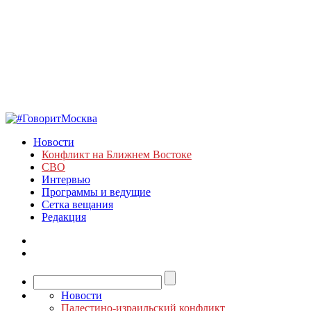
Новости
Конфликт на Ближнем Востоке
СВО
Интервью
Программы и ведущие
Сетка вещания
Редакция
Новости
Палестино-израильский конфликт