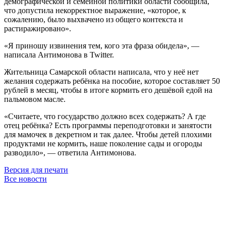
демографической и семейной политики области сообщила,
что допустила некорректное выражение, «которое, к
сожалению, было выхвачено из общего контекста и
растиражировано».
«Я приношу извинения тем, кого эта фраза обидела», —
написала Антимонова в Twitter.
Жительница Самарской области написала, что у неё нет
желания содержать ребёнка на пособие, которое составляет 50
рублей в месяц, чтобы в итоге кормить его дешёвой едой на
пальмовом масле.
«Считаете, что государство должно всех содержать? А где
отец ребёнка? Есть программы переподготовки и занятости
для мамочек в декретном и так далее. Чтобы детей плохими
продуктами не кормить, наше поколение сады и огороды
разводило», — ответила Антимонова.
Версия для печати
Все новости