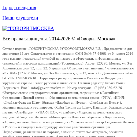
Города вещания
Наши слушатели
Все права защищены. 2014-2026 © «Говорит Москва»
Сетевое издание «ГОВОРИТМОСКВА.РУ/GOVORITMOSKVA.RU». Предназначено для
лиц старше 16 лет. Свидетельство о регистрации СМИ Эл № 77-64961 от 04 марта 2016
года выдано Федеральной службой по надзору в сфере связи, информационных
технологий и массовых коммуникаций (Роскомнадзор). Адрес: 123298, Москва, ул. 3-я
Хорошевская, дом 12, пом. 22. Учредитель Общество с ограниченной ответственностью
«РУ ФМ» (123298 Москва, ул. 3-я Хорошевская, дом 12, пом. 22). Доменное имя сайта
GOVORITMOSKVA.RU. Территория распространения – Российская Федерация и
зарубежные страны. Языки: русский и английский. Главный редактор Бабаян Роман
Георгиевич. Email: info@govoritmoskva.ru. Номер телефона: +7 (495) 950-62-26
*Экстремистские и террористические организации, запрещенные в Российской
Федерации: «Правый сектор», «Украинская повстанческая армия» (УПА), «ИГИЛ»,
«Джабхат Фатх аш-Шам» (бывшая «Джабхат ан-Нусра», «Джебхат ан-Нусра»),
Коалиция исламских группировок «Хайят Тахрир аш-Шам», Национал-Большевистская
партия, «Аль-Каида», «УНА-УНСО», «Талибан», «Меджлис крымско-татарского
народа», «Свидетели Иеговы», «Мизантропик Дивижн», «Братство» Корчинского,
«Артподготовка», Религиозная организация «Управленческий центр Свидетелей Иеговы
в России» и входящие в ее структуру местные религиозные организации.
Информация, размещенная на портале, а именно: текстовые материалы, элементы
дизайна, логотипы, товарные знаки, фотографии, видео и аудио охраняются