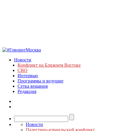
Новости
Конфликт на Ближнем Востоке
СВО
Интервью
Программы и ведущие
Сетка вещания
Редакция
Новости
Палестино-израильский конфликт