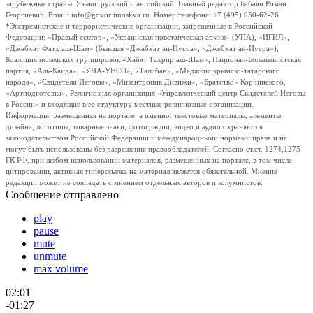
зарубежные страны. Языки: русский и английский. Главный редактор Бабаян Роман
Георгиевич. Email: info@govoritmoskva.ru. Номер телефона: +7 (495) 950-62-26
*Экстремистские и террористические организации, запрещенные в Российской
Федерации: «Правый сектор», «Украинская повстанческая армия» (УПА), «ИГИЛ»,
«Джабхат Фатх аш-Шам» (бывшая «Джабхат ан-Нусра», «Джебхат ан-Нусра»),
Коалиция исламских группировок «Хайят Тахрир аш-Шам», Национал-Большевистская
партия, «Аль-Каида», «УНА-УНСО», «Талибан», «Меджлис крымско-татарского
народа», «Свидетели Иеговы», «Мизантропик Дивижн», «Братство» Корчинского,
«Артподготовка», Религиозная организация «Управленческий центр Свидетелей Иеговы
в России» и входящие в ее структуру местные религиозные организации.
Информация, размещенная на портале, а именно: текстовые материалы, элементы
дизайна, логотипы, товарные знаки, фотографии, видео и аудио охраняются
законодательством Российской Федерации и международными нормами права и не
могут быть использованы без разрешения правообладателей. Согласно ст.ст. 1274,1275
ГК РФ, при любом использовании материалов, размещенных на портале, в том числе
цитировании, активная гиперссылка на материал является обязательной. Мнение
редакции может не совпадать с мнением отдельных авторов и колумнистов.
Сообщение отправлено
play
pause
mute
unmute
max volume
02:01
-01:27