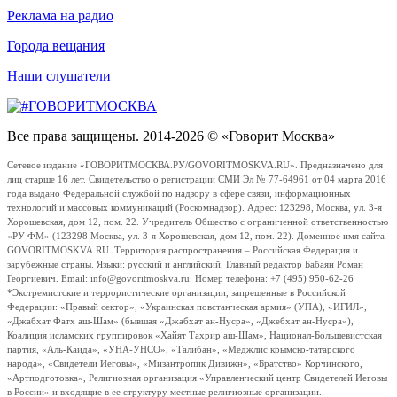
Реклама на радио
Города вещания
Наши слушатели
Все права защищены. 2014-2026 © «Говорит Москва»
Сетевое издание «ГОВОРИТМОСКВА.РУ/GOVORITMOSKVA.RU». Предназначено для
лиц старше 16 лет. Свидетельство о регистрации СМИ Эл № 77-64961 от 04 марта 2016
года выдано Федеральной службой по надзору в сфере связи, информационных
технологий и массовых коммуникаций (Роскомнадзор). Адрес: 123298, Москва, ул. 3-я
Хорошевская, дом 12, пом. 22. Учредитель Общество с ограниченной ответственностью
«РУ ФМ» (123298 Москва, ул. 3-я Хорошевская, дом 12, пом. 22). Доменное имя сайта
GOVORITMOSKVA.RU. Территория распространения – Российская Федерация и
зарубежные страны. Языки: русский и английский. Главный редактор Бабаян Роман
Георгиевич. Email: info@govoritmoskva.ru. Номер телефона: +7 (495) 950-62-26
*Экстремистские и террористические организации, запрещенные в Российской
Федерации: «Правый сектор», «Украинская повстанческая армия» (УПА), «ИГИЛ»,
«Джабхат Фатх аш-Шам» (бывшая «Джабхат ан-Нусра», «Джебхат ан-Нусра»),
Коалиция исламских группировок «Хайят Тахрир аш-Шам», Национал-Большевистская
партия, «Аль-Каида», «УНА-УНСО», «Талибан», «Меджлис крымско-татарского
народа», «Свидетели Иеговы», «Мизантропик Дивижн», «Братство» Корчинского,
«Артподготовка», Религиозная организация «Управленческий центр Свидетелей Иеговы
в России» и входящие в ее структуру местные религиозные организации.