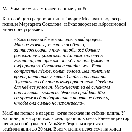
МакSим получила множественные ушибы.
Как сообщила радиостанции «Говорит Москва» продюсер
певицы Маргарита Соколова, сейчас здоровью Абросимовой
ничего не угрожает.
«Уже давно идёт воспалительный процесс.
Многие газеты, жёлтые особенно,
заинтересованы в том, чтобы всё больше
разжигать и разжигать. Ей тяжело очень
говорить, она просила, чтобы не придумывали
информацию. Состояние стабильное. Есть
сотрясение лёгкое, болит голова. Великолепные
врачи, отличные условия. Отдельная палата.
Чувствует себя очень комфортно там. Созданы
для неё все условия. Ухаживают за её синяками –
они глубокие, мощные. Это всё пройдёт. Мы
стараемся ей информацию лишнюю не давать,
чтобы она сильно не переживала».
МакSим попала в аварию, когда поехала на съёмки клипа. У
машины, в которой ехала она, пробило колесо. Ранее директор
певицы сообщала, что МакSим будет находиться на
реабилитации до 20 мая. Выступления перенесут на конец