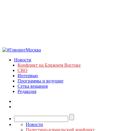
Новости
Конфликт на Ближнем Востоке
СВО
Интервью
Программы и ведущие
Сетка вещания
Редакция
Новости
Палестино-израильский конфликт