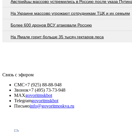
Австрийцы массово устремились в Россию после указа Путин
На Украине массово угрожают сотрудникам ТЦК и их семьям
Более 600 дронов ВСУ атаковали Россию
На Ямале горит больше 35 тысяч гектаров леса
Связь с эфиром
СМС
+7 (925) 88-88-948
Звонок
+7 (495) 73-73-948
MAX
govoritmskbot
Telegram
govoritmskbot
Письмо
info@govoritmoskva.ru