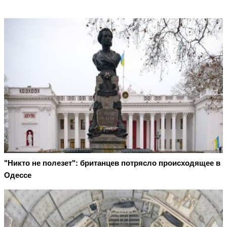
"Никто не полезет": британцев потрясло происходящее в
Одессе