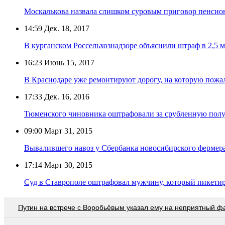
Москалькова назвала слишком суровым приговор пенсион
14:59
Дек. 18, 2017
В курганском Россельхознадзоре объяснили штраф в 2,5 
16:23
Июнь 15, 2017
В Краснодаре уже ремонтируют дорогу, на которую пожа
17:33
Дек. 16, 2016
Тюменского чиновника оштрафовали за срубленную полу
09:00
Март 31, 2015
Вывалившего навоз у Сбербанка новосибирского фермер
17:14
Март 30, 2015
Суд в Ставрополе оштрафовал мужчину, который пикетир
Путин на встрече с Воробьёвым указал ему на неприятный ф