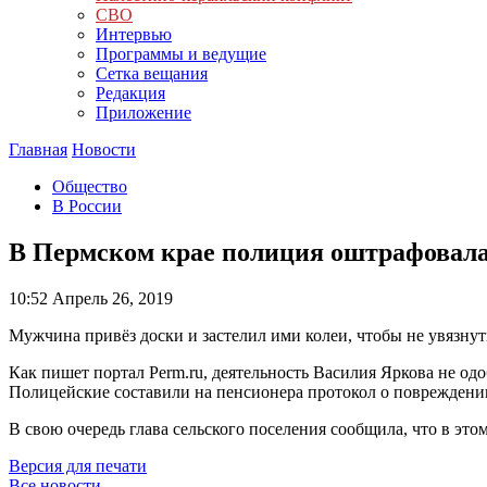
СВО
Интервью
Программы и ведущие
Сетка вещания
Редакция
Приложение
Главная
Новости
Общество
В России
В Пермском крае полиция оштрафовала 
10:52
Апрель 26, 2019
Мужчина привёз доски и застелил ими колеи, чтобы не увязнут
Как пишет портал Perm.ru, деятельность Василия Яркова не одо
Полицейские составили на пенсионера протокол о повреждении
В свою очередь глава сельского поселения сообщила, что в этом
Версия для печати
Все новости