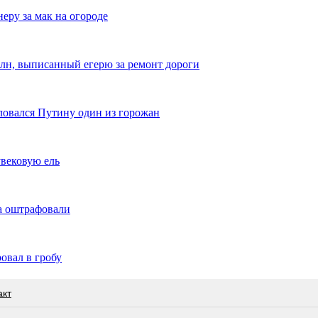
еру за мак на огороде
млн, выписанный егерю за ремонт дороги
ловался Путину один из горожан
вековую ель
а оштрафовали
овал в гробу
акт