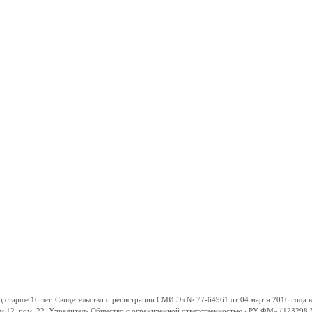
ше 16 лет. Свидетельство о регистрации СМИ Эл № 77-64961 от 04 марта 2016 года вы
ом 12, пом. 22. Учредитель Общество с ограниченной ответственностью «РУ ФМ» (123298 Мо