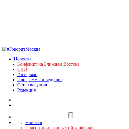
Новости
Конфликт на Ближнем Востоке
СВО
Интервью
Программы и ведущие
Сетка вещания
Редакция
Новости
Палестино-израильский конфликт