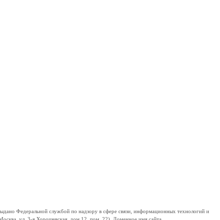
дано Федеральной службой по надзору в сфере связи, информационных технологий и
сква, ул. 3-я Хорошевская, дом 12, пом. 22). Доменное имя сайта