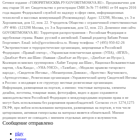
Сетевое издание «ГОВОРИТМОСКВА.РУ/GOVORITMOSKVA.RU». Предназначено для
лиц старше 16 лет. Свидетельство о регистрации СМИ Эл № 77-64961 от 04 марта 2016
года выдано Федеральной службой по надзору в сфере связи, информационных
технологий и массовых коммуникаций (Роскомнадзор). Адрес: 123298, Москва, ул. 3-я
Хорошевская, дом 12, пом. 22. Учредитель Общество с ограниченной ответственностью
«РУ ФМ» (123298 Москва, ул. 3-я Хорошевская, дом 12, пом. 22). Доменное имя сайта
GOVORITMOSKVA.RU. Территория распространения – Российская Федерация и
зарубежные страны. Языки: русский и английский. Главный редактор Бабаян Роман
Георгиевич. Email: info@govoritmoskva.ru. Номер телефона: +7 (495) 950-62-26
*Экстремистские и террористические организации, запрещенные в Российской
Федерации: «Правый сектор», «Украинская повстанческая армия» (УПА), «ИГИЛ»,
«Джабхат Фатх аш-Шам» (бывшая «Джабхат ан-Нусра», «Джебхат ан-Нусра»),
Коалиция исламских группировок «Хайят Тахрир аш-Шам», Национал-Большевистская
партия, «Аль-Каида», «УНА-УНСО», «Талибан», «Меджлис крымско-татарского
народа», «Свидетели Иеговы», «Мизантропик Дивижн», «Братство» Корчинского,
«Артподготовка», Религиозная организация «Управленческий центр Свидетелей Иеговы
в России» и входящие в ее структуру местные религиозные организации.
Информация, размещенная на портале, а именно: текстовые материалы, элементы
дизайна, логотипы, товарные знаки, фотографии, видео и аудио охраняются
законодательством Российской Федерации и международными нормами права и не
могут быть использованы без разрешения правообладателей. Согласно ст.ст. 1274,1275
ГК РФ, при любом использовании материалов, размещенных на портале, в том числе
цитировании, активная гиперссылка на материал является обязательной. Мнение
редакции может не совпадать с мнением отдельных авторов и колумнистов.
Сообщение отправлено
play
pause