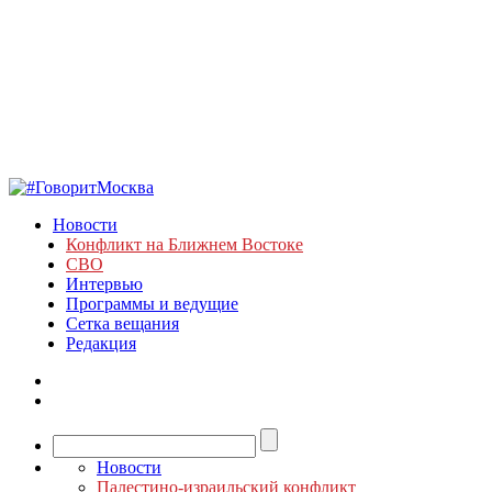
Новости
Конфликт на Ближнем Востоке
СВО
Интервью
Программы и ведущие
Сетка вещания
Редакция
Новости
Палестино-израильский конфликт