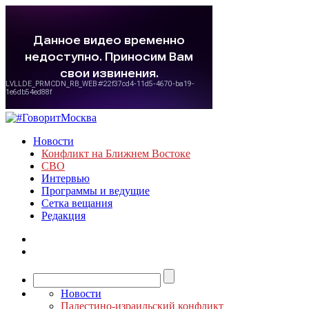
Новости
Конфликт на Ближнем Востоке
СВО
Интервью
Программы и ведущие
Сетка вещания
Редакция
Новости
Палестино-израильский конфликт