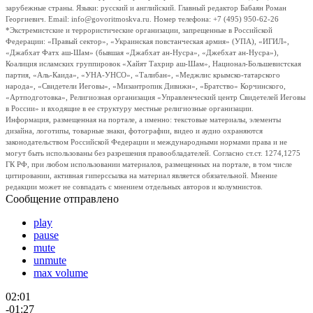
зарубежные страны. Языки: русский и английский. Главный редактор Бабаян Роман
Георгиевич. Email: info@govoritmoskva.ru. Номер телефона: +7 (495) 950-62-26
*Экстремистские и террористические организации, запрещенные в Российской
Федерации: «Правый сектор», «Украинская повстанческая армия» (УПА), «ИГИЛ»,
«Джабхат Фатх аш-Шам» (бывшая «Джабхат ан-Нусра», «Джебхат ан-Нусра»),
Коалиция исламских группировок «Хайят Тахрир аш-Шам», Национал-Большевистская
партия, «Аль-Каида», «УНА-УНСО», «Талибан», «Меджлис крымско-татарского
народа», «Свидетели Иеговы», «Мизантропик Дивижн», «Братство» Корчинского,
«Артподготовка», Религиозная организация «Управленческий центр Свидетелей Иеговы
в России» и входящие в ее структуру местные религиозные организации.
Информация, размещенная на портале, а именно: текстовые материалы, элементы
дизайна, логотипы, товарные знаки, фотографии, видео и аудио охраняются
законодательством Российской Федерации и международными нормами права и не
могут быть использованы без разрешения правообладателей. Согласно ст.ст. 1274,1275
ГК РФ, при любом использовании материалов, размещенных на портале, в том числе
цитировании, активная гиперссылка на материал является обязательной. Мнение
редакции может не совпадать с мнением отдельных авторов и колумнистов.
Сообщение отправлено
play
pause
mute
unmute
max volume
02:01
-01:27