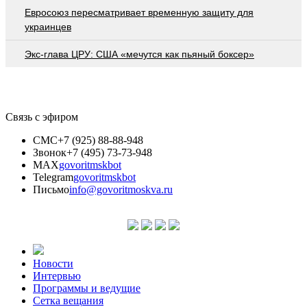
Евросоюз пересматривает временную защиту для
украинцев
Экс-глава ЦРУ: США «мечутся как пьяный боксер»
Связь с эфиром
СМС
+7 (925) 88-88-948
Звонок
+7 (495) 73-73-948
MAX
govoritmskbot
Telegram
govoritmskbot
Письмо
info@govoritmoskva.ru
Новости
Интервью
Программы и ведущие
Сетка вещания