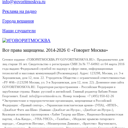
info@govoritmoskva.ru
Реклама на радио
Города вещания
Наши слушатели
Все права защищены. 2014-2026 © «Говорит Москва»
Сетевое издание «ГОВОРИТМОСКВА.РУ/GOVORITMOSKVA.RU». Предназначено для
лиц старше 16 лет. Свидетельство о регистрации СМИ Эл № 77-64961 от 04 марта 2016
года выдано Федеральной службой по надзору в сфере связи, информационных
технологий и массовых коммуникаций (Роскомнадзор). Адрес: 123298, Москва, ул. 3-я
Хорошевская, дом 12, пом. 22. Учредитель Общество с ограниченной ответственностью
«РУ ФМ» (123298 Москва, ул. 3-я Хорошевская, дом 12, пом. 22). Доменное имя сайта
GOVORITMOSKVA.RU. Территория распространения – Российская Федерация и
зарубежные страны. Языки: русский и английский. Главный редактор Бабаян Роман
Георгиевич. Email: info@govoritmoskva.ru. Номер телефона: +7 (495) 950-62-26
*Экстремистские и террористические организации, запрещенные в Российской
Федерации: «Правый сектор», «Украинская повстанческая армия» (УПА), «ИГИЛ»,
«Джабхат Фатх аш-Шам» (бывшая «Джабхат ан-Нусра», «Джебхат ан-Нусра»),
Коалиция исламских группировок «Хайят Тахрир аш-Шам», Национал-Большевистская
партия, «Аль-Каида», «УНА-УНСО», «Талибан», «Меджлис крымско-татарского
народа», «Свидетели Иеговы», «Мизантропик Дивижн», «Братство» Корчинского,