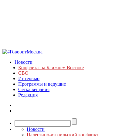
Новости
Конфликт на Ближнем Востоке
СВО
Интервью
Программы и ведущие
Сетка вещания
Редакция
Новости
Палестино-израильский конфликт