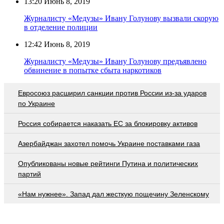
13:20
Июнь 8, 2019
Журналисту «Медузы» Ивану Голунову вызвали скорую
в отделение полиции
12:42
Июнь 8, 2019
Журналисту «Медузы» Ивану Голунову предъявлено
обвинение в попытке сбыта наркотиков
Евросоюз расширил санкции против России из-за ударов
по Украине
Россия собирается наказать EC за блокировку активов
Азербайджан захотел помочь Украине поставками газа
Опубликованы новые рейтинги Путина и политических
партий
«Нам нужнее». Запад дал жесткую пощечину Зеленскому