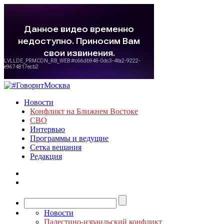
Новости
Конфликт на Ближнем Востоке
СВО
Интервью
Программы и ведущие
Сетка вещания
Редакция
Новости
Палестино-израильский конфликт