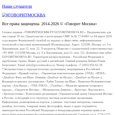
Наши слушатели
Все права защищены. 2014-2026 © «Говорит Москва»
Сетевое издание «ГОВОРИТМОСКВА.РУ/GOVORITMOSKVA.RU». Предназначено для
лиц старше 16 лет. Свидетельство о регистрации СМИ Эл № 77-64961 от 04 марта 2016
года выдано Федеральной службой по надзору в сфере связи, информационных
технологий и массовых коммуникаций (Роскомнадзор). Адрес: 123298, Москва, ул. 3-я
Хорошевская, дом 12, пом. 22. Учредитель Общество с ограниченной ответственностью
«РУ ФМ» (123298 Москва, ул. 3-я Хорошевская, дом 12, пом. 22). Доменное имя сайта
GOVORITMOSKVA.RU. Территория распространения – Российская Федерация и
зарубежные страны. Языки: русский и английский. Главный редактор Бабаян Роман
Георгиевич. Email: info@govoritmoskva.ru. Номер телефона: +7 (495) 950-62-26
*Экстремистские и террористические организации, запрещенные в Российской
Федерации: «Правый сектор», «Украинская повстанческая армия» (УПА), «ИГИЛ»,
«Джабхат Фатх аш-Шам» (бывшая «Джабхат ан-Нусра», «Джебхат ан-Нусра»),
Коалиция исламских группировок «Хайят Тахрир аш-Шам», Национал-Большевистская
партия, «Аль-Каида», «УНА-УНСО», «Талибан», «Меджлис крымско-татарского
народа», «Свидетели Иеговы», «Мизантропик Дивижн», «Братство» Корчинского,
«Артподготовка», Религиозная организация «Управленческий центр Свидетелей Иеговы
в России» и входящие в ее структуру местные религиозные организации.
Информация, размещенная на портале, а именно: текстовые материалы, элементы
дизайна, логотипы, товарные знаки, фотографии, видео и аудио охраняются
законодательством Российской Федерации и международными нормами права и не
могут быть использованы без разрешения правообладателей. Согласно ст.ст. 1274,1275