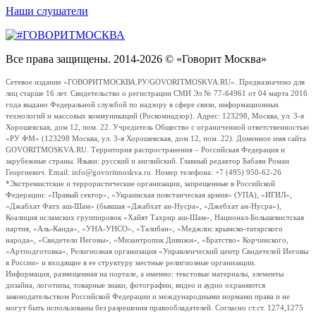
Наши слушатели
Все права защищены. 2014-2026 © «Говорит Москва»
Сетевое издание «ГОВОРИТМОСКВА.РУ/GOVORITMOSKVA.RU». Предназначено для
лиц старше 16 лет. Свидетельство о регистрации СМИ Эл № 77-64961 от 04 марта 2016
года выдано Федеральной службой по надзору в сфере связи, информационных
технологий и массовых коммуникаций (Роскомнадзор). Адрес: 123298, Москва, ул. 3-я
Хорошевская, дом 12, пом. 22. Учредитель Общество с ограниченной ответственностью
«РУ ФМ» (123298 Москва, ул. 3-я Хорошевская, дом 12, пом. 22). Доменное имя сайта
GOVORITMOSKVA.RU. Территория распространения – Российская Федерация и
зарубежные страны. Языки: русский и английский. Главный редактор Бабаян Роман
Георгиевич. Email: info@govoritmoskva.ru. Номер телефона: +7 (495) 950-62-26
*Экстремистские и террористические организации, запрещенные в Российской
Федерации: «Правый сектор», «Украинская повстанческая армия» (УПА), «ИГИЛ»,
«Джабхат Фатх аш-Шам» (бывшая «Джабхат ан-Нусра», «Джебхат ан-Нусра»),
Коалиция исламских группировок «Хайят Тахрир аш-Шам», Национал-Большевистская
партия, «Аль-Каида», «УНА-УНСО», «Талибан», «Меджлис крымско-татарского
народа», «Свидетели Иеговы», «Мизантропик Дивижн», «Братство» Корчинского,
«Артподготовка», Религиозная организация «Управленческий центр Свидетелей Иеговы
в России» и входящие в ее структуру местные религиозные организации.
Информация, размещенная на портале, а именно: текстовые материалы, элементы
дизайна, логотипы, товарные знаки, фотографии, видео и аудио охраняются
законодательством Российской Федерации и международными нормами права и не
могут быть использованы без разрешения правообладателей. Согласно ст.ст. 1274,1275