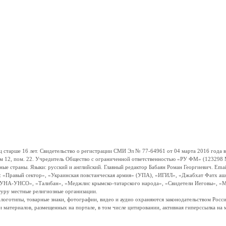
ше 16 лет. Свидетельство о регистрации СМИ Эл № 77-64961 от 04 марта 2016 года вы
ом 12, пом. 22. Учредитель Общество с ограниченной ответственностью «РУ ФМ» (123298 Мо
траны. Языки: русский и английский. Главный редактор Бабаян Роман Георгиевич. Email:
и: «Правый сектор», «Украинская повстанческая армия» (УПА), «ИГИЛ», «Джабхат Фатх а
«УНА-УНСО», «Талибан», «Меджлис крымско-татарского народа», «Свидетели Иеговы», «М
туру местные религиозные организации.
, логотипы, товарные знаки, фотографии, видео и аудио охраняются законодательством Ро
и материалов, размещенных на портале, в том числе цитировании, активная гиперссылка на 