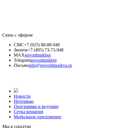
Связь с эфиром
СМС
+7 (925) 88-88-948
Звонок
+7 (495) 73-73-948
MAX
govoritmskbot
Telegram
govoritmskbot
Письмо
info@govoritmoskva.ru
Новости
Интервью
Программы и ведущие
Сетка вещания
Мобильное приложение
Мы в соцсетях