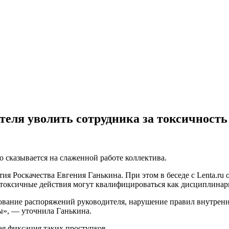
ателя уволить сотрудника за токсичность
о сказывается на слаженной работе коллектива.
ия Роскачества Евгения Ганькина. При этом в беседе с Lenta.ru 
а, токсичные действия могут квалифицироваться как дисциплина
рование распоряжений руководителя, нарушение правил внутренн
ы», — уточнила Ганькина.
ая фиксация таких проступков.