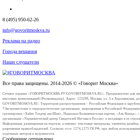
8 (495) 950-62-26
info@govoritmoskva.ru
Реклама на радио
Города вещания
Наши слушатели
Все права защищены. 2014-2026 © «Говорит Москва»
Сетевое издание «ГОВОРИТМОСКВА.РУ/GOVORITMOSKVA.RU». Предназначено для лиц стар
массовых коммуникаций (Роскомнадзор). Адрес: 123298, Москва, ул. 3-я Хорошевская, д
GOVORITMOSKVA.RU. Территория распространения – Российская Федерация и зарубежные с
*Экстремистские и террористические организации, запрещенные в Российской Федераци
группировок «Хайят Тахрир аш-Шам», Национал-Большевистская партия, «Аль-Каида», 
организация «Управленческий центр Свидетелей Иеговы в России» и входящие в ее струк
Информация, размещенная на портале, а именно: текстовые материалы, элементы дизайна
разрешения правообладателей. Согласно ст.ст. 1274,1275 ГК РФ, при любом использовани
отдельных авторов и колумнистов.
Сообщение отправлено