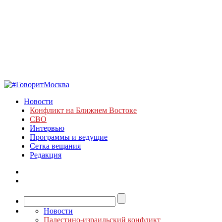
Новости
Конфликт на Ближнем Востоке
СВО
Интервью
Программы и ведущие
Сетка вещания
Редакция
Новости
Палестино-израильский конфликт