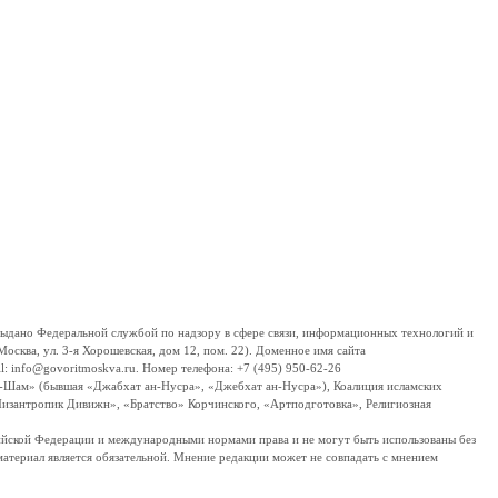
дано Федеральной службой по надзору в сфере связи, информационных технологий и
сква, ул. 3-я Хорошевская, дом 12, пом. 22). Доменное имя сайта
 info@govoritmoskva.ru. Номер телефона: +7 (495) 950-62-26
ш-Шам» (бывшая «Джабхат ан-Нусра», «Джебхат ан-Нусра»), Коалиция исламских
изантропик Дивижн», «Братство» Корчинского, «Артподготовка», Религиозная
ссийской Федерации и международными нормами права и не могут быть использованы без
материал является обязательной. Мнение редакции может не совпадать с мнением