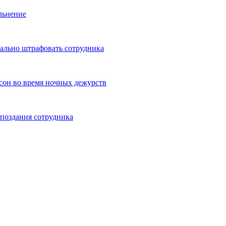
льнение
гально штрафовать сотрудника
сон во время ночных дежурств
опоздания сотрудника