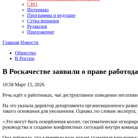
СВО
Интервью
Программы и ведущие
Сетка вещания
Редакция
Приложение
Главная
Новости
Общество
В России
В Роскачестве заявили о праве работод
10:58
Март 15, 2026
Речь идёт о работниках, чьё деструктивное поведение негативн
На это указала директор департамента организационного развит
такого основания для увольнения. Однако, по словам эксперт
«Это могут быть оскорбления коллег, систематическое игнори
руководства и создание конфликтных ситуаций внутри команд
Она добавила, что ключевую роль играет грамотная юридическ