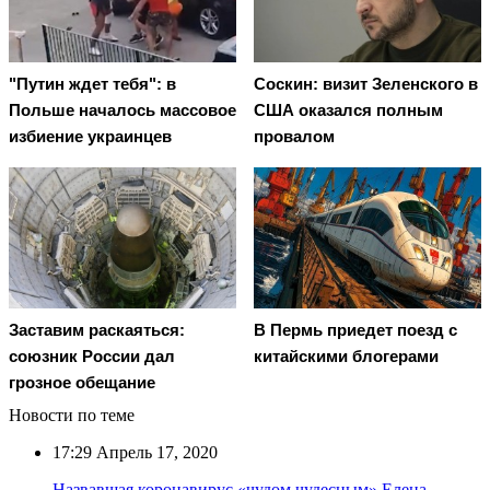
"Путин ждет тебя": в
Соскин: визит Зеленского в
Польше началось массовое
США оказался полным
избиение украинцев
провалом
Заставим раскаяться:
В Пермь приедет поезд с
союзник России дал
китайскими блогерами
грозное обещание
Новости по теме
17:29
Апрель 17, 2020
Назвавшая коронавирус «чудом чудесным» Елена