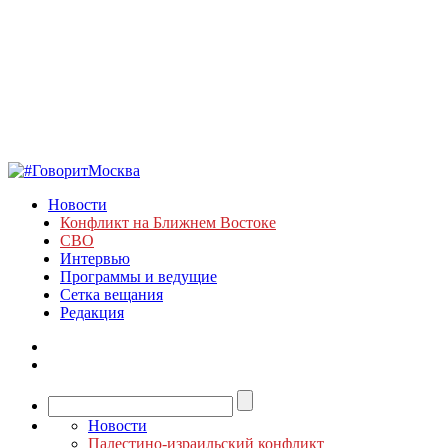
Новости
Конфликт на Ближнем Востоке
СВО
Интервью
Программы и ведущие
Сетка вещания
Редакция
Новости
Палестино-израильский конфликт