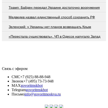
Трамп: Байден передал Украине достаточно вооружения
Медведев назвал единственный способ сохранить РФ
Зеленский: у Украины нет планов возвращать Крым
«Перестала существовать». ЧП в Одессе напугало Запад
Связь с эфиром
СМС
+7 (925) 88-88-948
Звонок
+7 (495) 73-73-948
MAX
govoritmskbot
Telegram
govoritmskbot
Письмо
info@govoritmoskva.ru