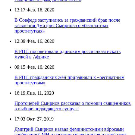
13:17
Фев. 16, 2020
В Совфеде заступились за гражданский брак после
заявления Дмитрия Смирнова о «бесплатных
проститутках»
12:39
Фев. 16, 2020
В РПЦ посоветовали одиноким россиянкам искать
мужей в Африке
09:15
Фев. 16, 2020
В РПЦ гражданских жён приравняли к «бесплатным
проституткам»
16:19
Янв. 11, 2020
Протоиерей Смирнов рассказал о помощи священников
в выборе подходящего супруга
17:03
Окт. 27, 2019
Дмитрий Смирнов назвал феминистскими вбросами
сообщения СМИ о насилии священников над жёнами