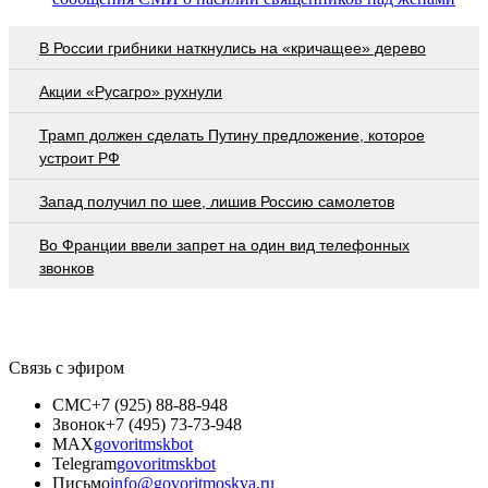
В России грибники наткнулись на «кричащее» дерево
Акции «Русагро» рухнули
Трамп должен сделать Путину предложение, которое
устроит РФ
Запад получил по шее, лишив Россию самолетов
Во Франции ввели запрет на один вид телефонных
звонков
Связь с эфиром
СМС
+7 (925) 88-88-948
Звонок
+7 (495) 73-73-948
MAX
govoritmskbot
Telegram
govoritmskbot
Письмо
info@govoritmoskva.ru