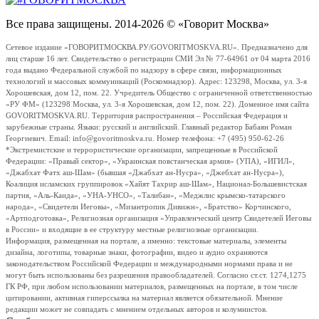
Все права защищены. 2014-2026 © «Говорит Москва»
Сетевое издание «ГОВОРИТМОСКВА.РУ/GOVORITMOSKVA.RU». Предназначено для
лиц старше 16 лет. Свидетельство о регистрации СМИ Эл № 77-64961 от 04 марта 2016
года выдано Федеральной службой по надзору в сфере связи, информационных
технологий и массовых коммуникаций (Роскомнадзор). Адрес: 123298, Москва, ул. 3-я
Хорошевская, дом 12, пом. 22. Учредитель Общество с ограниченной ответственностью
«РУ ФМ» (123298 Москва, ул. 3-я Хорошевская, дом 12, пом. 22). Доменное имя сайта
GOVORITMOSKVA.RU. Территория распространения – Российская Федерация и
зарубежные страны. Языки: русский и английский. Главный редактор Бабаян Роман
Георгиевич. Email: info@govoritmoskva.ru. Номер телефона: +7 (495) 950-62-26
*Экстремистские и террористические организации, запрещенные в Российской
Федерации: «Правый сектор», «Украинская повстанческая армия» (УПА), «ИГИЛ»,
«Джабхат Фатх аш-Шам» (бывшая «Джабхат ан-Нусра», «Джебхат ан-Нусра»),
Коалиция исламских группировок «Хайят Тахрир аш-Шам», Национал-Большевистская
партия, «Аль-Каида», «УНА-УНСО», «Талибан», «Меджлис крымско-татарского
народа», «Свидетели Иеговы», «Мизантропик Дивижн», «Братство» Корчинского,
«Артподготовка», Религиозная организация «Управленческий центр Свидетелей Иеговы
в России» и входящие в ее структуру местные религиозные организации.
Информация, размещенная на портале, а именно: текстовые материалы, элементы
дизайна, логотипы, товарные знаки, фотографии, видео и аудио охраняются
законодательством Российской Федерации и международными нормами права и не
могут быть использованы без разрешения правообладателей. Согласно ст.ст. 1274,1275
ГК РФ, при любом использовании материалов, размещенных на портале, в том числе
цитировании, активная гиперссылка на материал является обязательной. Мнение
редакции может не совпадать с мнением отдельных авторов и колумнистов.