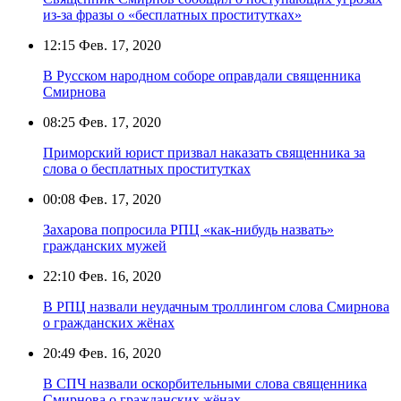
из-за фразы о «бесплатных проститутках»
12:15
Фев. 17, 2020
В Русском народном соборе оправдали священника
Смирнова
08:25
Фев. 17, 2020
Приморский юрист призвал наказать священника за
слова о бесплатных проститутках
00:08
Фев. 17, 2020
Захарова попросила РПЦ «как-нибудь назвать»
гражданских мужей
22:10
Фев. 16, 2020
В РПЦ назвали неудачным троллингом слова Смирнова
о гражданских жёнах
20:49
Фев. 16, 2020
В СПЧ назвали оскорбительными слова священника
Смирнова о гражданских жёнах