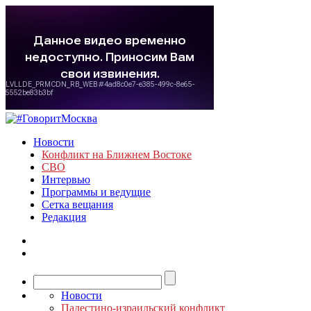
Новости
Конфликт на Ближнем Востоке
СВО
Интервью
Программы и ведущие
Сетка вещания
Редакция
Новости
Палестино-израильский конфликт