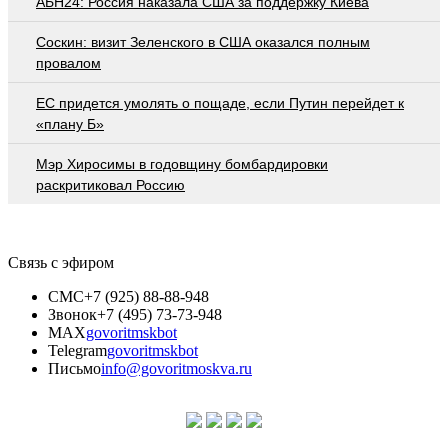
АБН24: Россия наказала США за поддержку Киева
Соскин: визит Зеленского в США оказался полным
провалом
EC придется умолять о пощаде, если Путин перейдет к
«плану Б»
Мэр Хиросимы в годовщину бомбардировки
раскритиковал Россию
Связь с эфиром
СМС
+7 (925) 88-88-948
Звонок
+7 (495) 73-73-948
MAX
govoritmskbot
Telegram
govoritmskbot
Письмо
info@govoritmoskva.ru