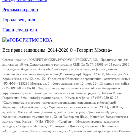
Реклама на радио
Города вещания
Наши слушатели
Все права защищены. 2014-2026 © «Говорит Москва»
Сетевое издание «ГОВОРИТМОСКВА.РУ/GOVORITMOSKVA.RU». Предназначено для
лиц старше 16 лет. Свидетельство о регистрации СМИ Эл № 77-64961 от 04 марта 2016
года выдано Федеральной службой по надзору в сфере связи, информационных
технологий и массовых коммуникаций (Роскомнадзор). Адрес: 123298, Москва, ул. 3-я
Хорошевская, дом 12, пом. 22. Учредитель Общество с ограниченной ответственностью
«РУ ФМ» (123298 Москва, ул. 3-я Хорошевская, дом 12, пом. 22). Доменное имя сайта
GOVORITMOSKVA.RU. Территория распространения – Российская Федерация и
зарубежные страны. Языки: русский и английский. Главный редактор Бабаян Роман
Георгиевич. Email: info@govoritmoskva.ru. Номер телефона: +7 (495) 950-62-26
*Экстремистские и террористические организации, запрещенные в Российской
Федерации: «Правый сектор», «Украинская повстанческая армия» (УПА), «ИГИЛ»,
«Джабхат Фатх аш-Шам» (бывшая «Джабхат ан-Нусра», «Джебхат ан-Нусра»),
Коалиция исламских группировок «Хайят Тахрир аш-Шам», Национал-Большевистская
партия, «Аль-Каида», «УНА-УНСО», «Талибан», «Меджлис крымско-татарского
народа», «Свидетели Иеговы», «Мизантропик Дивижн», «Братство» Корчинского,
«Артподготовка», Религиозная организация «Управленческий центр Свидетелей Иеговы