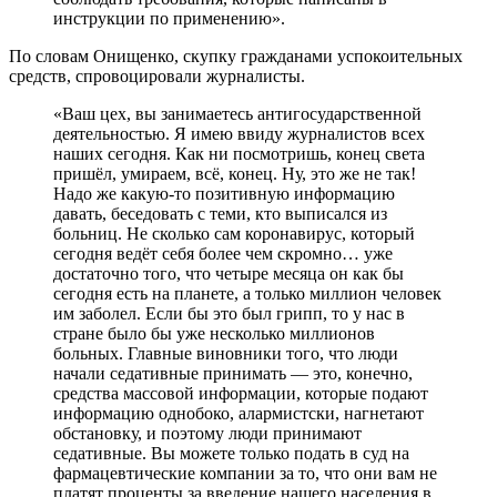
инструкции по применению».
По словам Онищенко, скупку гражданами успокоительных
средств, спровоцировали журналисты.
«Ваш цех, вы занимаетесь антигосударственной
деятельностью. Я имею ввиду журналистов всех
наших сегодня. Как ни посмотришь, конец света
пришёл, умираем, всё, конец. Ну, это же не так!
Надо же какую-то позитивную информацию
давать, беседовать с теми, кто выписался из
больниц. Не сколько сам коронавирус, который
сегодня ведёт себя более чем скромно… уже
достаточно того, что четыре месяца он как бы
сегодня есть на планете, а только миллион человек
им заболел. Если бы это был грипп, то у нас в
стране было бы уже несколько миллионов
больных. Главные виновники того, что люди
начали седативные принимать — это, конечно,
средства массовой информации, которые подают
информацию однобоко, алармистски, нагнетают
обстановку, и поэтому люди принимают
седативные. Вы можете только подать в суд на
фармацевтические компании за то, что они вам не
платят проценты за введение нашего населения в