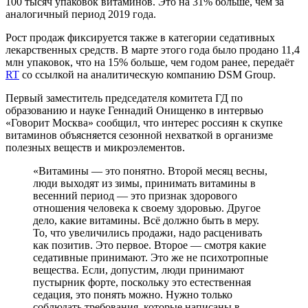
100 тысяч упаковок витаминов. Это на 31% больше, чем за
аналогичный период 2019 года.
Рост продаж фиксируется также в категории седативных
лекарственных средств. В марте этого года было продано 11,4
млн упаковок, что на 15% больше, чем годом ранее, передаёт
RT
со ссылкой на аналитическую компанию DSM Group.
Первый заместитель председателя комитета ГД по
образованию и науке Геннадий Онищенко в интервью
«Говорит Москва» сообщил, что интерес россиян к скупке
витаминов объясняется сезонной нехваткой в организме
полезных веществ и микроэлементов.
«Витамины — это понятно. Второй месяц весны,
люди выходят из зимы, принимать витамины в
весенний период — это признак здорового
отношения человека к своему здоровью. Другое
дело, какие витамины. Всё должно быть в меру.
То, что увеличились продажи, надо расценивать
как позитив. Это первое. Второе — смотря какие
седативные принимают. Это же не психотропные
вещества. Если, допустим, люди принимают
пустырник форте, поскольку это естественная
седация, это понять можно. Нужно только
соблюдать требования, которые написаны в